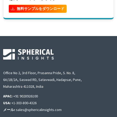
無料サンプルをダウンロード
Office No 2, 3rd Floor, Prasanna Pride, S. No. 8,
6A/1B/2A, Saswad RD, Satavwadi, Hadapsar, Pune,
Maharashtra 411028, India
APAC:
+91 9028926100
USA:
+1-303-800-4326
メール:
sales@sphericalinsights.com