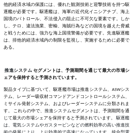
他的経済水域の保護には、優れた観測技術と迎撃技術を持つ駆
逐艦が必要です。駆逐艦は、海軍の近代化イニシアチブ、海上
国境のパトロール、不法侵入の阻止に不可欠な要素です。しか
し、テロ、違法漁業、密輸、海賊行為などの国境を越えた脅威
と戦うためには、強力な海上国境警備が必要です。先進駆逐艦
は、排他的経済水域内の制限を監視し、実施するために必要で
ある。
推進システム
セグメントは、予測期間を通じて最大の市場シ
ェアを保持すると予測されています。
製品タイプに基づいて、駆逐艦市場は推進システム、ASWシス
テム、レーダー吸収材コマンドアンドコントロールシステム、
ミサイル発射システム、およびレーダーシステムに分類されま
す
。
これらの中で、
推進システム
セグメントは、予測期間を通
じて最大の市場シェアを保持すると予測されています
。
駆逐艦
は、電気システムやガスタービンなどの燃料効率の高い推進技
術の発展により、より効率的で高速になっています。統合型電