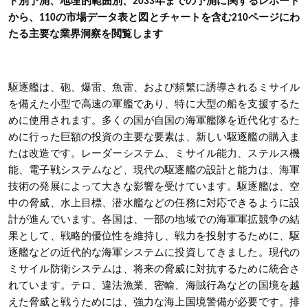
ト別予測、地理的範囲別、2033年までの予測に関するレポート
から、110の市場データ表と図とチャートを含む210ページにわ
たる主要な業界洞察を閲覧します
駆逐艦は、砲、爆雷、魚雷、および頻繁に誘導されるミサイル
を備えた小型で高速の軍艦であり、特に大型の船を支援するた
めに使用されます。多くの国が自国の海軍艦隊を近代化するた
めに行った巨額の投資の主要な要素は、新しい駆逐艦の購入ま
たは改造です。レーダーシステム、ミサイル能力、ステルス機
能、電子戦システムなど、現代の駆逐艦の設計と能力は、海軍
技術の発展によって大きな影響を受けています。駆逐艦は、空
中の脅威、水上目標、潜水艦などの任務に対応できるように設
計が進んでいます。各国は、一部の地域での海軍軍拡競争の結
果として、戦略的優位性を維持し、戦力を投射するために、駆
逐艦などの近代的な海軍システムに投資してきました。現代の
ミサイル防衛システムは、将来の脅威に対抗するために統合さ
れています。テロ、違法漁業、密輸、海賊行為などの国境を越
えた脅威と戦うためには、強力な海上国境警備が必要です。排