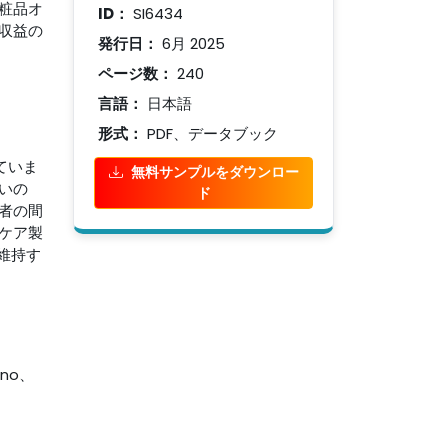
粧品オ
ID：
SI6434
収益の
発行日：
6月 2025
ページ数：
240
言語：
日本語
形式：
PDF、データブック
ていま
無料サンプルをダウンロー
いの
ド
者の間
ケア製
維持す
eno、