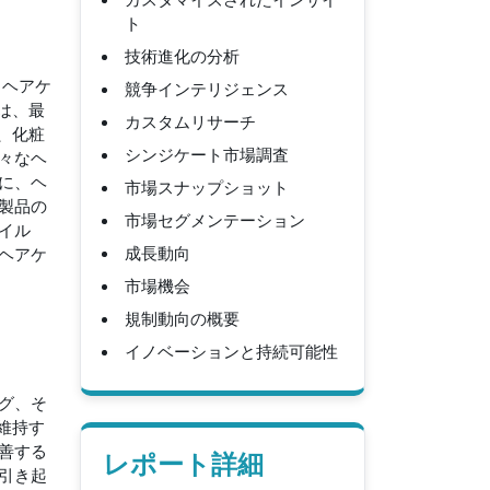
ト
技術進化の分析
。ヘアケ
競争インテリジェンス
は、最
カスタムリサーチ
、化粧
シンジケート市場調査
々なヘ
に、ヘ
市場スナップショット
製品の
市場セグメンテーション
イル
成長動向
ヘアケ
市場機会
規制動向の概要
イノベーションと持続可能性
グ、そ
維持す
善する
レポート詳細
引き起