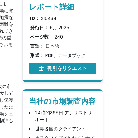
によ
レポート詳細
場に資
地震な
ID：
SI6434
困難を
発行日：
6月 2025
れてき
ページ数：
240
続の重
でいま
言語：
日本語
形式：
PDF、データブック
割引をリクエスト
大の市
大して
当社の市場調査内容
し保護
ったた
24時間365日 アナリストサ
場シェ
ポート
物油も
世界各国のクライアント
カスタマイズされたインサイ