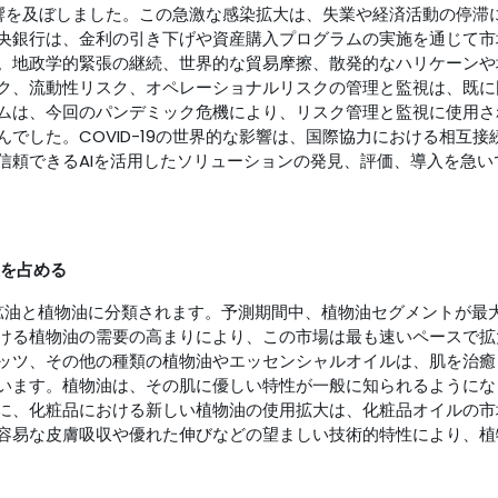
悪影響を及ぼしました。この急激な感染拡大は、失業や経済活動の停滞
央銀行は、金利の引き下げや資産購入プログラムの実施を通じて市
。地政学的緊張の継続、世界的な貿易摩擦、散発的なハリケーンや
ク、流動性リスク、オペレーショナルリスクの管理と監視は、既に
ムは、今回のパンデミック危機により、リスク管理と監視に使用さ
でした。COVID-19の世界的な影響は、国際協力における相互接
信頼できるAIを活用したソリューションの発見、評価、導入を急い
を占める
油と植物油に分類されます。予測期間中、植物油セグメントが最
ける植物油の需要の高まりにより、この市場は最も速いペースで拡
ッツ、その他の種類の植物油やエッセンシャルオイルは、肌を治癒
います。植物油は、その肌に優しい特性が一般に知られるようにな
に、化粧品における新しい植物油の使用拡大は、化粧品オイルの市
容易な皮膚吸収や優れた伸びなどの望ましい技術的特性により、植