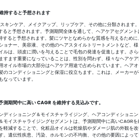
を維持すると予想されます
スキンケア、メイクアップ、リップケア、その他に分類されます
持すると予想されます。予測期間全体を通して、ヘアケアセグメント
維持すると予想されます。髪にツヤとなめらかな質感を与えるために
ショナー、美容液、その他のヘアスタイルトリートメントなど、様
イルは、頭皮に潤いを与えることで毛包の発達を促進します。さら
ますます重要になっていることは、性別を問わず、様々なヘアケア
用オイル市場の大部分はヘアケア用途で占められています。ヘアオ
髪のコンディショニングと保湿に役立ちます。これは、メーカーが
もなっています。
測期間中に高い CAGR を維持する見込みです。
ンディショニング＆モイスチャライジング、ヘアコンディショニン
＆モイスチャライジングセグメントは、予測期間中に高いCAGRを
を軽減することで、化粧品オイルは乾燥肌やダメージ肌の外観を改
す。遺伝性疾患、汚染、ホルモンの不均衡、その他の要因によって