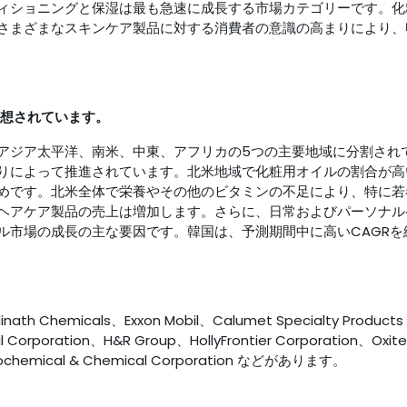
ィショニングと保湿は最も急速に成長する市場カテゴリーです。化
さまざまなスキンケア製品に対する消費者の意識の高まりにより、
予想されています。
アジア太平洋、南米、中東、アフリカの5つの主要地域に分割され
りによって推進されています。北米地域で化粧用オイルの割合が高
めです。北米全体で栄養やその他のビタミンの不足により、特に若
ヘアケア製品の売上は増加します。さらに、日常およびパーソナル
ル市場の成長の主な要因です。韓国は、予測期間中に高いCAGRを
icals、Exxon Mobil、Calumet Specialty Products
 Corporation、H&R Group、HollyFrontier Corporation、Oxit
etrochemical & Chemical Corporation などがあります。