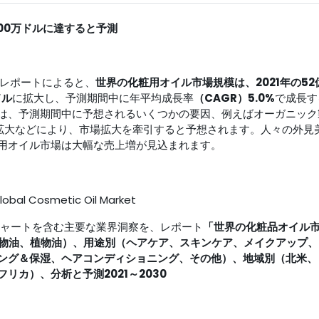
000万ドルに達すると予測
表した調査レポートによると、
世界の化粧用オイル市場
規模は、2021年の52
ドル
に拡大し、予測期間中に年平均成長率
（CAGR）5.0%
で成長す
は、予測期間中に予想されるいくつかの要因、例えばオーガニック
拡大などにより、市場拡大を牽引すると予想されます。人々の外見
用オイル市場は大幅な売上増が見込まれます。
、チャートを含む主要な業界洞察を、レポート
「世界の化粧品オイル
（鉱物油、植物油）、用途別（ヘアケア、スキンケア、メイクアップ
ング＆保湿、ヘアコンディショニング、その他）、地域別（北米、
カ）、分析と予測2021～2030