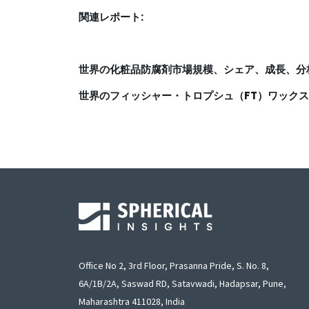
関連レポート:
世界の化粧品防腐剤市場規模、シェア、成長、分析 
世界のフィッシャー・トロプシュ（FT）ワックス
Office No 2, 3rd Floor, Prasanna Pride, S. No. 8,
6A/1B/2A, Saswad RD, Satavwadi, Hadapsar, Pune,
Maharashtra 411028, India