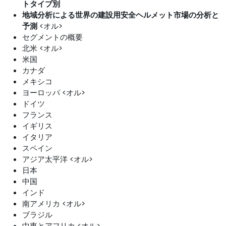
トタイプ別
地域分析による世界の建設用安全ヘルメット市場の分析と
予測
<オル>
セグメントの概要
北米 <オル>
米国
カナダ
メキシコ
ヨーロッパ <オル>
ドイツ
フランス
イギリス
イタリア
スペイン
アジア太平洋 <オル>
日本
中国
インド
南アメリカ <オル>
ブラジル
中東とアフリカ <オル>