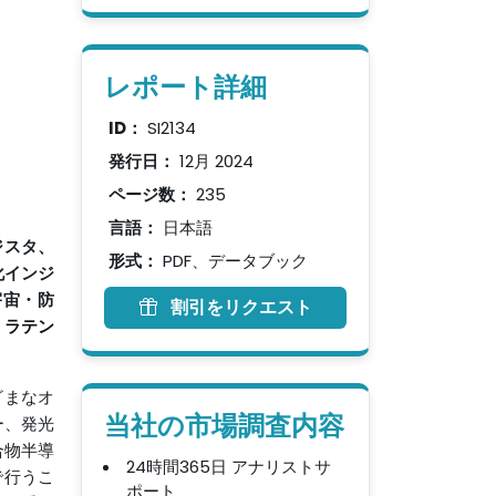
レポート詳細
ID：
SI2134
発行日：
12月 2024
ページ数：
235
言語：
日本語
ジスタ、
形式：
PDF、データブック
化インジ
宇宙・防
割引をリクエスト
、ラテン
ざまなオ
当社の市場調査内容
ー、発光
合物半導
24時間365日 アナリストサ
で行うこ
ポート