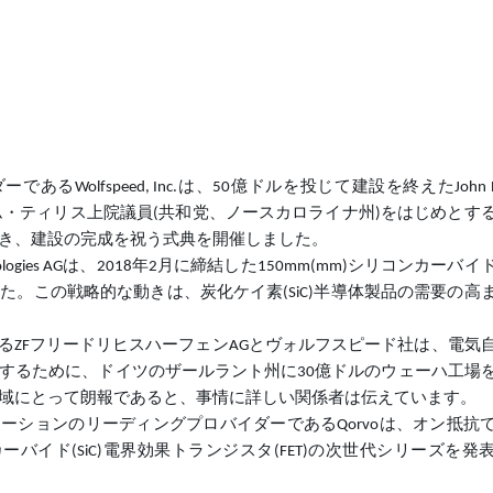
Wolfspeed, Inc.は、50億ドルを投じて建設を終えたJohn Pa
con Carbideで、トム・ティリス上院議員(共和党、ノースカロライナ州)をはじめと
き、建設の完成を祝う式典を開催しました。
n Technologies AGは、2018年2月に締結した150mm(mm)シリコンカー
。この戦略的な動きは、炭化ケイ素(SiC)半導体製品の需要の高
るZFフリードリヒスハーフェンAGとヴォルフスピード社は、電気
するために、ドイツのザールラント州に30億ドルのウェーハ工場
域にとって朗報であると、事情に詳しい関係者は伝えています。
ューションのリーディングプロバイダーであるQorvoは、オン抵抗
ーバイド(SiC)電界効果トランジスタ(FET)の次世代シリーズを発