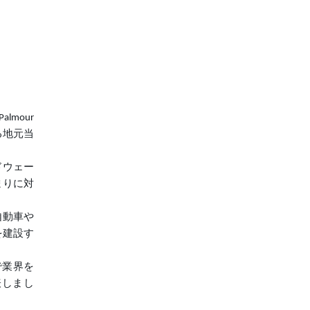
lmour
する地元当
バイドウェー
まりに対
自動車や
を建設す
で業界を
表しまし