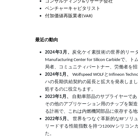
コンサルティング&リサーチ会社
ベンチャーキャピタリスト
付加価値再販業者(VAR)
最近の動向
2024年3月、
炭化ケイ素技術の世界的リーダーである
Manufacturing Center for Sili
局者、コミュニティパートナー、労働者を招
2024年1月、
Wolfspeed WOLFとInfineo
ハの長期供給契約の延長と拡大を発表しました
処するのに役立ちます。
2023年1月、
自動車部品のサプライヤーであ
その他のアプリケーション用のチップを製造
る計画で、これは内燃機関部品に依存する地
2022年5月、
世界をつなぐ革新的なRFソリ
リードする性能指数を持つ1200Vシリコンカ
た。