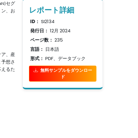
N)セグ
レポート詳細
ョン、お
ID：
SI2134
発行日：
12月 2024
ページ数：
235
言語：
日本語
ケア、産
形式：
PDF、データブック
と予想さ
無料サンプルをダウンロー
応えるた
ド