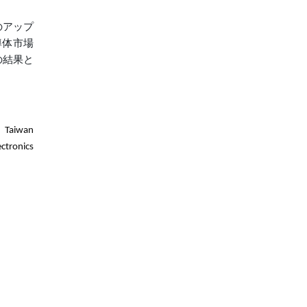
のアップ
導体市場
の結果と
Taiwan
tronics