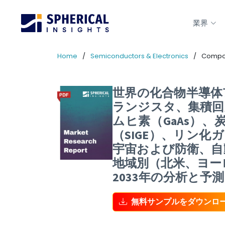
業界
Home
Semiconductors & Electronics
Compou
世界の化合物半導体市
ランジスタ、集積回
ムヒ素（GaAs）、
（SIGE）、リン化
宇宙および防衛、自
地域別（北米、ヨー
2033年の分析と予
無料サンプルをダウンロ