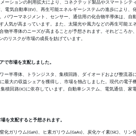
ートメーションの利用拡大により、コネクテッド製品やスマートシテ
、電気自動車(EV)、再生可能エネルギーシステムの進歩により、
。パワーマネジメント、センサー、通信用の化合物半導体は、自
す人気が高まっています。また、太陽光や風力などの再生可能エ
合物半導体のニーズが高まることが予想されます。それどころか
ンのリスクが市場の成長を妨げています。
ェアで市場を支配しました。
ワー半導体、トランジスタ、集積回路、ダイオードおよび整流器
3年に最大の収益シェアを獲得し、市場を独占しました。現代の電子
集積回路(IC)に依存しています。自動車システム、電気通信、家
に市場を支配すると予想されます。
リウム(GaN)、ヒ素ガリウム(GaAs)、炭化ケイ素(SiC)、リン