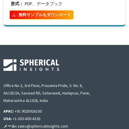
形式：
PDF、データブック
無料サンプルをダウンロード
Office No 2, 3rd Floor, Prasanna Pride, S. No. 8,
6A/1B/2A, Saswad RD, Satavwadi, Hadapsar, Pune,
Maharashtra 411028, India
APAC:
+91 9028926100
USA:
+1-303-800-4326
メール:
sales@sphericalinsights.com