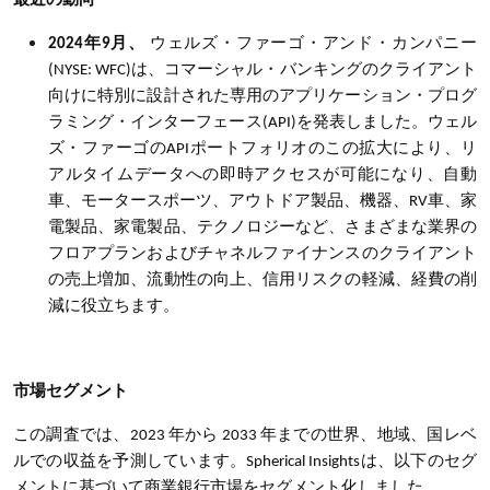
最近の動向
年
月、
ウェルズ・ファーゴ・アンド・カンパニー
2024
9
は、コマーシャル・バンキングのクライアント
(NYSE: WFC)
向けに特別に設計された専用のアプリケーション・プログ
ラミング・インターフェース
を発表しました。ウェル
(API)
ズ・ファーゴの
ポートフォリオのこの拡大により、リ
API
アルタイムデータへの即時アクセスが可能になり、自動
車、モータースポーツ、アウトドア製品、機器、
車、家
RV
電製品、家電製品、テクノロジーなど、さまざまな業界の
フロアプランおよびチャネルファイナンスのクライアント
の売上増加、流動性の向上、信用リスクの軽減、経費の削
減に役立ちます。
市場セグメント
この調査では、2023 年から 2033 年までの世界、地域、国レベ
ルでの収益を予測しています。Spherical Insightsは、以下のセグ
メントに基づいて商業銀行市場をセグメント化しました。