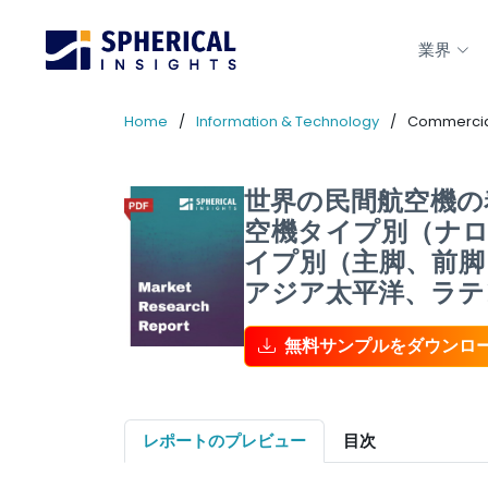
業界
Home
Information & Technology
Commercial
世界の民間航空機の
空機タイプ別（ナ
イプ別（主脚、前脚
アジア太平洋、ラテン
無料サンプルをダウンロ
レポートのプレビュー
目次