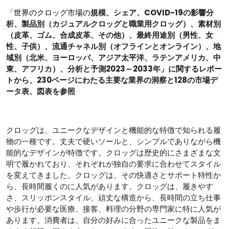
「
世界のクロッグ市場の
規模、シェア、COVID-19の影響分
析、製品別（カジュアルクロッグと職業用クロッグ）、素材別
（皮革、ゴム、合成皮革、その他）、最終用途別（男性、女
性、子供）、流通チャネル別（オフラインとオンライン）、地
域別（北米、ヨーロッパ、アジア太平洋、ラテンアメリカ、中
東、アフリカ）、分析と予測2023～2033年」に関するレポー
トから、230ページにわたる主要な業界の洞察と128の市場デ
ータ表、図表を参照
クロッグは、ユニークなデザインと機能的な特徴で知られる履
物の一種です。丈夫で硬いソールと、シンプルでありながら機
能的なデザインが特徴です。クロッグは歴史的にさまざまな文
明で履かれており、それぞれが独自の要求に合わせてスタイル
を変えてきました。クロッグは、その快適さとサポート特性か
ら、長時間履くのに人気があります。クロッグは、履きやす
さ、スリッポンスタイル、頑丈な構造から、長時間の立ち仕事
や歩行が必要な医療、接客、料理の分野の専門家に特に人気が
あります。消費者は、自分の好みに合ったユニークな製品をま