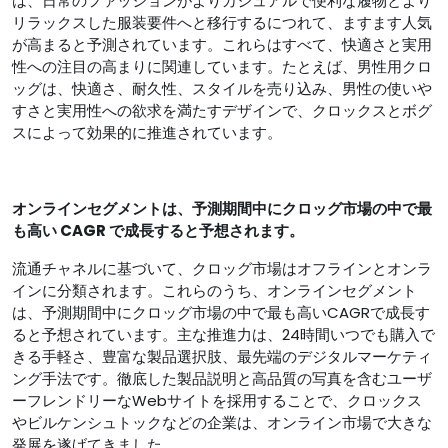
は、日常のファッションがよりカジュアルで便利な履物とより
リラックスした服装要件へと移行するにつれて、ますます人気
が高まると予測されています。これらはすべて、快適さと実用
性への注目の高まりに関連しています。たとえば、男性用クロ
ッグは、快適さ、耐久性、スタイルを売り込み、男性の使いや
すさと実用性への欲求を満たすデザインで、クロックスとボグ
スによって効果的に推進されています。
オンラインセグメントは、
予測期間中に
クロッグ市場の中で最
も高い CAGR で成長すると予想されます。
流通チャネルに基づいて、クロッグ市場はオフラインとオンラ
インに分類されます。これらのうち、オンラインセグメント
は、予測期間中にクロッグ市場の中で最も高いCAGRで成長す
ると予想されています。主な推進力は、24時間いつでも購入で
きる手軽さ、豊富な製品選択肢、最先端のデジタルマーケティ
ング手法です。徹底した製品説明と高品質の写真を含むユーザ
ーフレンドリーなWebサイトを採用することで、クロックス
やビルケンシュトックなどの企業は、オンライン市場で大きな
発展を遂げてきました。