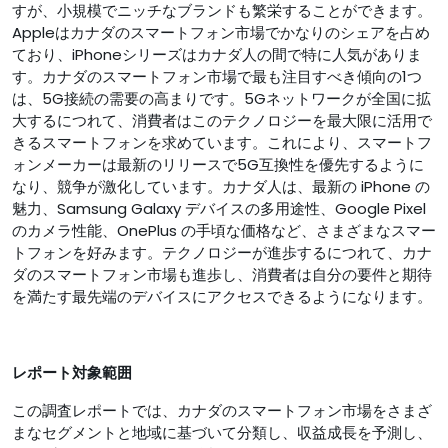
すが、小規模でニッチなブランドも繁栄することができます。
Appleはカナダのスマートフォン市場でかなりのシェアを占め
ており、iPhoneシリーズはカナダ人の間で特に人気がありま
す。カナダのスマートフォン市場で最も注目すべき傾向の1つ
は、5G接続の需要の高まりです。5Gネットワ​​ークが全国に拡
大するにつれて、消費者はこのテクノロジーを最大限に活用で
きるスマートフォンを求めています。これにより、スマートフ
ォンメーカーは最新のリリースで5G互換性を優先するように
なり、競争が激化しています。カナダ人は、最新の iPhone の
魅力、Samsung Galaxy デバイスの多用途性、Google Pixel
のカメラ性能、OnePlus の手頃な価格など、さまざまなスマー
トフォンを好みます。テクノロジーが進歩するにつれて、カナ
ダのスマートフォン市場も進歩し、消費者は自分の要件と期待
を満たす最先端のデバイスにアクセスできるようになります。
レポート対象範囲
この調査レポートでは、カナダのスマートフォン市場をさまざ
まなセグメントと地域に基づいて分類し、収益成長を予測し、