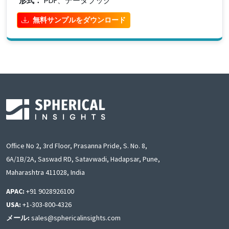
形式：
PDF、データブック
無料サンプルをダウンロード
Office No 2, 3rd Floor, Prasanna Pride, S. No. 8,
6A/1B/2A, Saswad RD, Satavwadi, Hadapsar, Pune,
Maharashtra 411028, India
APAC:
+91 9028926100
USA:
+1-303-800-4326
メール:
sales@sphericalinsights.com