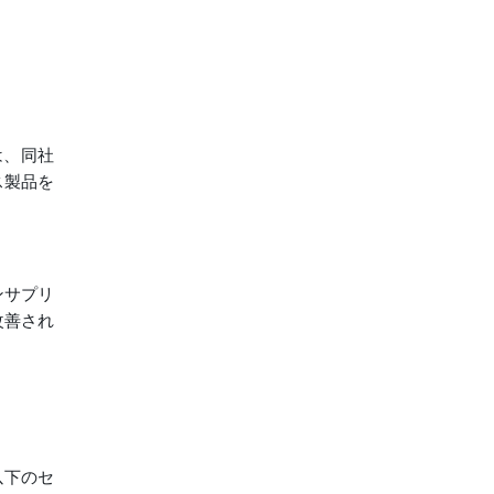
収は、同社
ス製品を
ンサプリ
改善され
、以下のセ