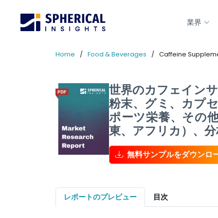
業界
Home
Food & Beverages
Caffeine Supplem
世界のカフェインサプ
粉末、グミ、カプセ
ポーツ栄養、その
東、アフリカ）、分析
無料サンプルをダウンロ
レポートのプレビュー
目次