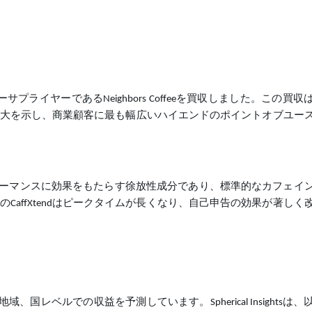
サプライヤーであるNeighbors Coffeeを買収しました。この買
大を示し、商業顧客に最も幅広いハイエンドのポイントオブユー
ーマンスに効果をもたらす徐放性成分であり、標準的なカフェイ
CaffXtendはピークタイムが長くなり、自己申告の効果が著しく
地域、国レベルでの収益を予測しています。Spherical Insightsは