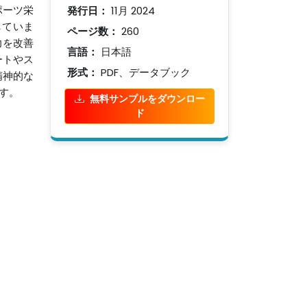
発行日：
11月 2024
ポーツ栄
していま
ページ数：
260
力を改善
言語：
日本語
ートやス
形式：
PDF、データブック
精神的な
す。
無料サンプルをダウンロー
ド