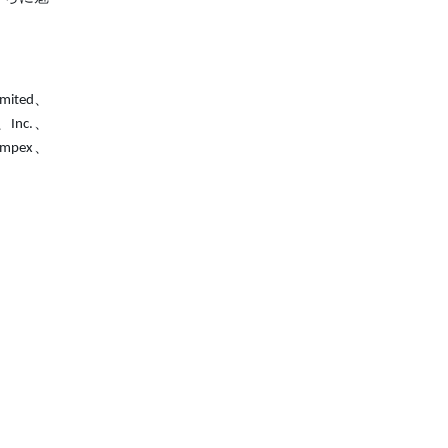
Limited、
s、Inc.、
p Impex、