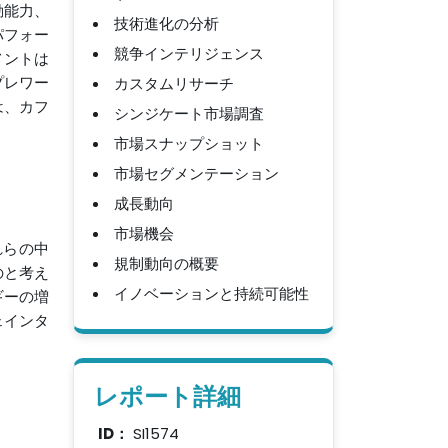
動能力、
技術進化の分析
パフォー
競争インテリジェンス
メントは
カスタムリサーチ
プレワー
は、カフ
シンジケート市場調査
市場スナップショット
市場セグメンテーション
成長動向
市場機会
れらの中
規制動向の概要
のと考え
イノベーションと持続可能性
ギーの増
ェインタ
レポート詳細
ID：
SI1574