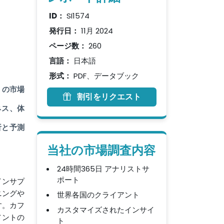
ID：
SI1574
発行日：
11月 2024
ページ数：
260
言語：
日本語
形式：
PDF、データブック
トの市場
割引をリクエスト
ネス、体
析と予測
当社の市場調査内容
24時間365日 アナリストサ
ポート
インサプ
世界各国のクライアント
ニングや
す。カフ
カスタマイズされたインサイ
メントの
ト