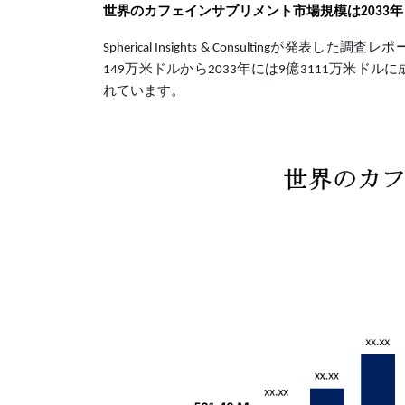
世界のカフェインサプリメント
市場規模
は
2033
Spherical Insights & Consultingが発表し
149万米ドルから2033年には9億3111万米ドルに
れています。