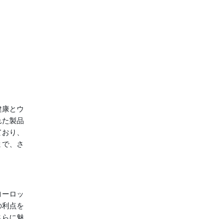
健康とウ
れた製品
ており、
まで、さ
ヨーロッ
の利点を
さらに魅