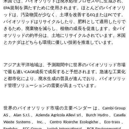
米国では、バイオソリッドは廃水処理プロセス中に生成され、
EPA規制を満たすために使用されます。ほとんどのバイオソリ
ッドは、汚染物質が少なく、土壌を改善するEQまたはPCです。
バイオソリッドはリサイクルしたり、肥料として適用したりで
きるため、廃棄物を減らし、植物の成長を促進します。全バイ
オソリッドの約半分は、土地にリサイクルされています。米国
とカナダはどちらも環境に優しい技術を推進しています。
アジア太平洋地域は、予測期間中に世界のバイオソリッド市場
で最も速いCAGR成長で成長すると予想されます。急速な工業化
と都市化により、廃水生成の普及が進んでおり、バイオソリッ
ド管理ソリューションの需要が高まっています。
世界のバイオソリッド市場の主要ベンダー
は、Cambi Group
AS、Alan S.r.l.、Azienda Agricola Allevi srl、Burch Hydro、Casella
Waste Systems、Inc.、Centro Ricerche Ecologiche、Eco-trass、