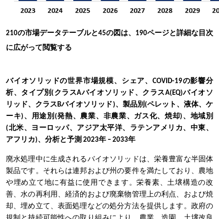
210の市場データテーブルと45の図は、190ページと詳細な目次
に広がって閲覧する
バイオソリッドの世界市場規模、シェア、COVID-19の影響分
析、タイプ別(クラスAバイオソリッド、クラスA(EQ)バイオソ
リッド、クラスBバイオソリッド)、製品別(ペレット、液体、ケ
ーキ)、用途別(発熱、農業、非農業、ガス化、焼却)、地域別
(北米、ヨーロッパ、アジア太平洋、ラテンアメリカ、中東、
アフリカ)、分析と予測 2023年 – 2033年
廃水処理中に生成されるバイオソリッドは、栄養豊富な半固体
製品です。それらは連邦および州の要件を満たしており、農地
や埋め立て地に有益に使用できます。栄養素、土壌構造の改
善、水の再利用、経済的および廃棄物管理上の利点、および焼
却、埋め立て、表面処理などの処分方法を提供します。政府の
規制と持続可能性への取り組みにより、農業、造園、土壌改良