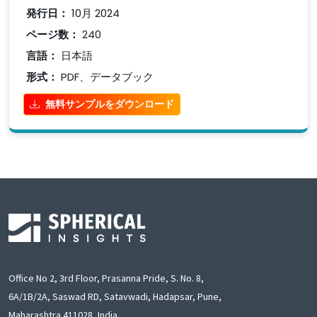
発行日：
10月 2024
ページ数：
240
言語：
日本語
形式：
PDF、データブック
無料サンプルをダウンロード
Office No 2, 3rd Floor, Prasanna Pride, S. No. 8,
6A/1B/2A, Saswad RD, Satavwadi, Hadapsar, Pune,
Maharashtra 411028, India