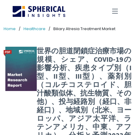
Home
Healthcare
Biliary Atresia Treatment Market
世界の胆道閉鎖症治療市場の
規模、シェア、COVID-19の
影響分析、疾患タイプ別（I
型、II型、III型）、薬剤別
（コルチコステロイド、胆
汁酸類似体、抗生物質、その
他）、投与経路別（経口、非
経口）、地域別（北米、ヨー
ロッパ、アジア太平洋、ラ
テンアメリカ、中東、アフ