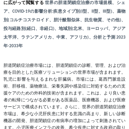
に広がって閲覧する
世界の胆道閉鎖症治療の市場規模、シェ
ア、COVID-19の影響分析:疾患タイプ別(I型、II型、III型)、薬物
別(コルチコステロイド、胆汁酸類似体、抗生物質、その他)、
投与経路別(経口、非経口)、地域別(北米、ヨーロッパ、アジア
太平洋、ラテンアメリカ、中東、アフリカ)、分析と予測 2023
年-2033年
胆道閉鎖症治療市場には、胆道閉鎖症の診断、管理、および治
療を目的とした医療ソリューションの世界市場が含まれます。
乳児に影響を与えるまれな肝臓病。市場には、葛西門脈造設
術、肝移植、薬物療法、栄養失調や感染症に対処するための支
援ケアのための外科的技術が含まれます。これは、より良い患
者の転帰につながる必要がある医薬品、医療機器、および医療
サービスで構成されています。さらに、世界の胆道閉鎖症治療
市場は、希少な小児肝疾患に対する意識の高まり、新しい診断
機器の開発、胆道閉鎖症の有病率の増加によって刺激されてい
ます。小児医療インフラの改善、希少疾患に対する政府の取り