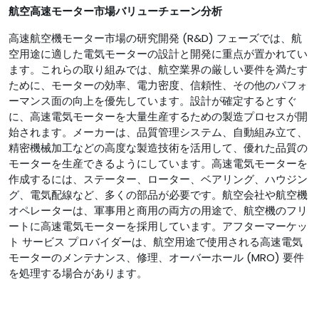
航空高速モーター市場バリューチェーン分析
高速航空機モーター市場の研究開発 (R&D) フェーズでは、航
空用途に適した電気モーターの設計と開発に重点が置かれてい
ます。これらの取り組みでは、航空業界の厳しい要件を満たす
ために、モーターの効率、電力密度、信頼性、その他のパフォ
ーマンス面の向上を優先しています。設計が確定するとすぐ
に、高速電気モーターを大量生産するための製造プロセスが開
始されます。メーカーは、品質管理システム、自動組み立て、
精密機械加工などの高度な製造技術を活用して、優れた品質の
モーターを生産できるようにしています。高速電気モーターを
作成するには、ステーター、ローター、ベアリング、ハウジン
グ、電気配線など、多くの部品が必要です。航空会社や航空機
オペレーターは、軍事用と商用の両方の用途で、航空機のフリ
ートに高速電気モーターを採用しています。アフターマーケッ
ト サービス プロバイダーは、航空用途で使用される高速電気
モーターのメンテナンス、修理、オーバーホール (MRO) 要件
を処理する場合があります。