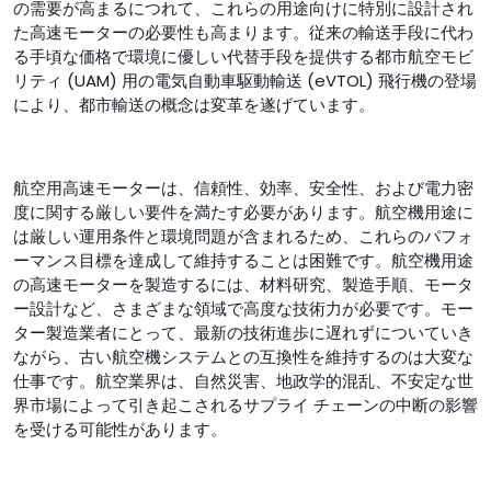
の需要が高まるにつれて、これらの用途向けに特別に設計され
た高速モーターの必要性も高まります。従来の輸送手段に代わ
る手頃な価格で環境に優しい代替手段を提供する都市航空モビ
リティ (UAM) 用の電気自動車駆動輸送 (eVTOL) 飛行機の登場
により、都市輸送の概念は変革を遂げています。
航空用高速モーターは、信頼性、効率、安全性、および電力密
度に関する厳しい要件を満たす必要があります。航空機用途に
は厳しい運用条件と環境問題が含まれるため、これらのパフォ
ーマンス目標を達成して維持することは困難です。航空機用途
の高速モーターを製造するには、材料研究、製造手順、モータ
ー設計など、さまざまな領域で高度な技術力が必要です。モー
ター製造業者にとって、最新の技術進歩に遅れずについていき
ながら、古い航空機システムとの互換性を維持するのは大変な
仕事です。航空業界は、自然災害、地政学的混乱、不安定な世
界市場によって引き起こされるサプライ チェーンの中断の影響
を受ける可能性があります。