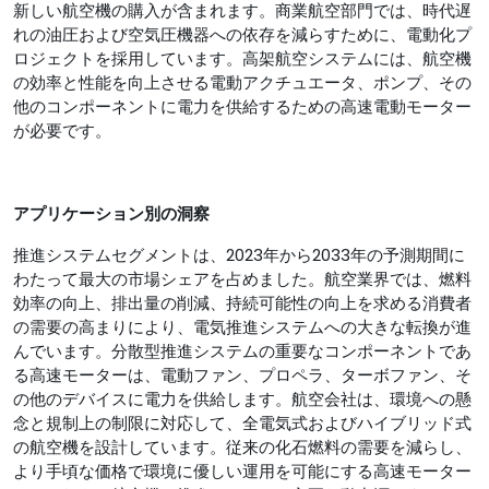
新しい航空機の購入が含まれます。商業航空部門では、時代遅
れの油圧および空気圧機器への依存を減らすために、電動化プ
ロジェクトを採用しています。高架航空システムには、航空機
の効率と性能を向上させる電動アクチュエータ、ポンプ、その
他のコンポーネントに電力を供給するための高速電動モーター
が必要です。
アプリケーション別の洞察
推進システムセグメントは、2023年から2033年の予測期間に
わたって最大の市場シェアを占めました。航空業界では、燃料
効率の向上、排出量の削減、持続可能性の向上を求める消費者
の需要の高まりにより、電気推進システムへの大きな転換が進
んでいます。分散型推進システムの重要なコンポーネントであ
る高速モーターは、電動ファン、プロペラ、ターボファン、そ
の他のデバイスに電力を供給します。航空会社は、環境への懸
念と規制上の制限に対応して、全電気式およびハイブリッド式
の航空機を設計しています。従来の化石燃料の需要を減らし、
より手頃な価格で環境に優しい運用を可能にする高速モーター