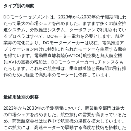
タイプ別の洞察
DCモーターセグメントは、2023年から2033年の予測期間にわ
たって最大の市場シェアを占めました。ますます多くの航空推
進システム、分散推進システム、ターボファンで利用されてい
るプロペラはすべて、DCモーター電力を必要とします。航空
業界の電化により、DCモーターメーカーは現在、電気推進ア
プリケーション向けに特別に作られたモーターを生産する機会
を得ています。電動垂直離着陸(eVTOL)航空機と無人航空機
(UAV)の需要の増加は、DCモーターメーカーにチャンスをも
たらします。これらの航空機は、垂直離着陸と長時間の飛行操
作のために軽量で高効率のモーターに依存しています。
最終用途別の洞察
2023年から2033年の予測期間において、商業航空部門は最大
の市場シェアを占めました。航空旅行の需要が高まっているた
め、商業航空会社は世界中で航空機の規模を拡大しています。
この拡大には、高速モーターで駆動する高度な技術を搭載した