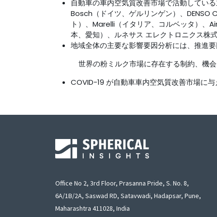
自動車の車内空気質改善市場で活動している
Bosch（ドイツ、ゲルリンゲン）、DENSO C
ト）、Marelli（イタリア、コルベッタ）、Air I
本、愛知）、ルネサス エレクトロニクス株式会社、C
地域全体の主要な影響要因分析には、推進要
世界の粉ミルク市場に存在する制約、機会
COVID-19 が自動車車内空気質改善市場に
Office No 2, 3rd Floor, Prasanna Pride, S. No. 8,
6A/1B/2A, Saswad RD, Satavwadi, Hadapsar, Pune,
Maharashtra 411028, India