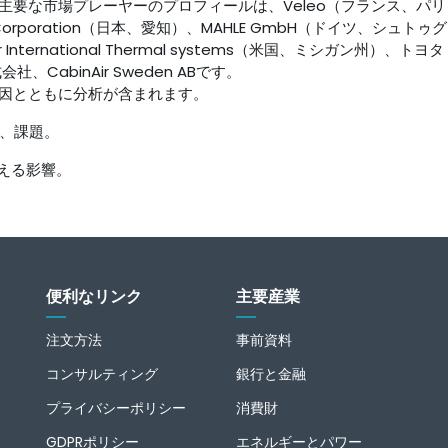
主要な市場プレーヤーのプロフィールは、Veleo（フランス、パリ
orporation（日本、愛知）、MAHLE GmbH（ドイツ、シュトゥ
nternational Thermal systems（米国、ミシガン州）、トヨ
abinAir Sweden ABです。
因とともに分析が含まれます。
、課題。
与える影響。
便利なリンク
主要産業
注文方法
事前資料
コンサルティング
銀行と金融
プライバシーポリシー
消費財
GDPRポリシー
エネルギーとパワー