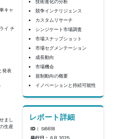
技術進化の分析
車キャ
競争インテリジェンス
カスタムリサーチ
ライ チ
シンジケート市場調査
市場スナップショット
市場セグメンテーション
成長動向
市場機会
ると発表
規制動向の概要
。
イノベーションと持続可能性
レポート詳細
せまし
の生産
ID：
SI6618
発行日：
6月 2025