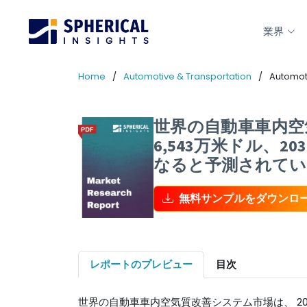
業界
Home
Automotive & Transportation
Automoti
世界の自動車車内空気
6,543万米ドル、2
なると予測されてい
無料サンプルをダウンロ
レポートのプレビュー
目次
世界の自動車車内空気質改善システム市場は、 2021年