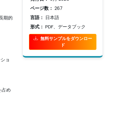
ページ数：
267
言語：
日本語
長期的
形式：
PDF、データブック
無料サンプルをダウンロー
ド
ーショ
を占め