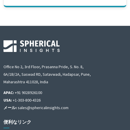
Office No 2, 3rd Floor, Prasanna Pride, S. No. 8,
6A/1B/2A, Saswad RD, Satavwadi, Hadapsar, Pune,
Maharashtra 411028, India
APAC:
+91 9028926100
USA:
+1-303-800-4326
メール:
sales@sphericalinsights.com
便利なリンク