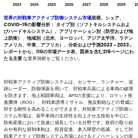
世界の対戦車アクティブ防御システム市場
規模、シェア、
COVID-19の影響分析：
タイプ別（ソフトキルシステムおよ
びハードキルシステム）、アプリケーション別（防空および地
上防衛）
、
地域別（北米、ヨーロッパ、アジア太平洋、ラテン
アメリカ、中東、アフリカ）、分析および予測2023～2033」
レポートから、110の市場データ表、図表を含む219ページにわ
たる主要
な業界洞察をご覧ください。
対戦車アクティブ防御システムは、センサー、ランチャー、追
跡レーダー、防御弾薬を用いて、対戦車兵器による車両の破壊
を防ぎます。地上戦闘車両は、APSの支援により、ロケット推
進擲弾（ROG）、対戦車誘導ミサイル、無反動砲などの脅威に
対する耐性を高めることができます。対戦車アクティブ防御シ
ステム市場は、装甲車両の生存性を向上させる技術を中心に、
防衛産業において急速に成長している分野です。政府の取り組
みや有利な規制体制は、投資促進、参入障壁の低減、そして対
戦車アクティブ防御システム市場におけるイノベーションの促