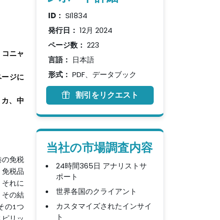
ID：
SI1834
発行日：
12月 2024
ページ数：
223
、コニャ
言語：
日本語
形式：
PDF、データブック
ページに
割引をリクエスト
リカ、中
当社の市場調査内容
港の免税
24時間365日 アナリストサ
、免税品
ポート
。それに
世界各国のクライアント
。その結
カスタマイズされたインサイ
その1つ
ト
スピリッ