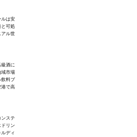
ールは安
善と可処
ニアル世
高級酒に
地域市場
ール飲料ブ
空港で高
コンステ
エドリン
カルディ