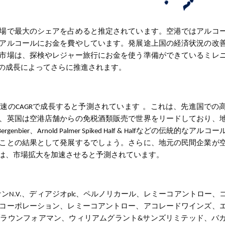
場で最大のシェアを占めると推定され
ています。空港ではアルコ
アルコールにお金を費やしています。発展途上国の経済状況の改
市場は、探検やレジャー旅行にお金を使う準備ができているミレ
の成長によってさらに推進されます。
速のCAGRで成長すると予測されています
。これは、先進国での
、英国は空港店舗からの免税酒類販売で世界をリードしており、
ier、Arnold Palmer Spiked Half & Halfなどの伝統的なアルコ
ことの結果として発展するでしょう。さらに、地元の民間企業が
は、市場拡大を加速させると予測されています。
ンN.V.、ディアジオplc、ペルノリカール、レミーコアントロー、
コーポレーション、レミーコアントロー、アコレードワインズ、
ラウンフォアマン、ウィリアムグラント&サンズリミテッド、バ