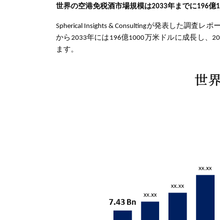
世界の空港免税酒市場規模は2033年までに196億
Spherical Insights & Consultingが発表した
から2033年には196億1000万米ドルに成長し、2
ます。