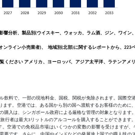
影響分析、製品別
ウイスキー、ウォッカ、ラム酒、ジン、ワイン
(
オンライン小売業者
、
地域別
北部
)
(
)に関するレポートから、223
ご覧ください
アメリカ、ヨーロッパ、アジア太平洋、ラテンアメ
ル飲料で、一部の現地料金、国税、関税が免除されます。国際空
になります。空港では、ある国から別の国へ渡航するお客様のために
の購入は、シンガポール政府による厳格な管理の対象となります
旅行者は最大3リットルのアルコールを購入することができます
す。空港での免税品市場はいくつかの変数の影響を受けますが、
需要です。さらに、中国やインドなどの発展途上国での職人技の