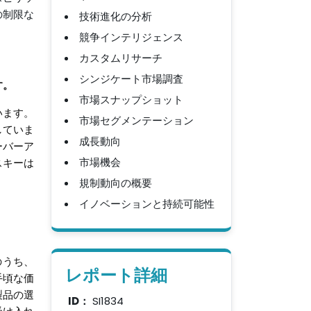
技術進化の分析
の制限な
競争インテリジェンス
カスタムリサーチ
シンジケート市場調査
す。
市場スナップショット
います。
市場セグメンテーション
していま
成長動向
ーバーア
市場機会
スキーは
規制動向の概要
イノベーションと持続可能性
のうち、
レポート詳細
手頃な価
製品の選
ID：
SI1834