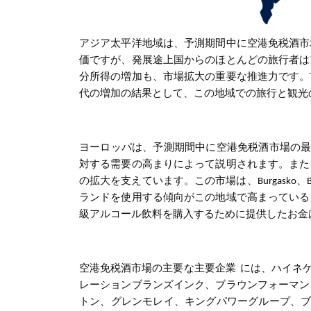
アジア太平洋地域は、予測期間中に
空港免税酒
市
価ですが、発展途上国からのほとんどの旅行者は
分所得の増加も、市場拡大の重要な推進力です。
代の増加の結果として、この地域での旅行と観光
ヨーロッパは、予測期間中に空港免税酒市場
の最
対する需要の高まりによって説明されます。また
の拡大を支えています。この市場は、Burgasko、Bergenb
ランドを使用する傾向がこの地域で高まっている
級アルコール飲料を購入するために提供したお金
空港免税酒市場
の主要な主要企業
には、ハイネケ
レーションブランズインク、ブラウンフォーマン
トン、グレンモレイ、キングパワーグループ、ブ