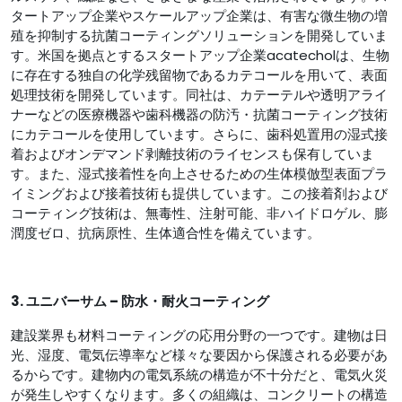
タートアップ企業やスケールアップ企業は、有害な微生物の増
殖を抑制する抗菌コーティングソリューションを開発していま
す。米国を拠点とするスタートアップ企業acatecholは、生物
に存在する独自の化学残留物であるカテコールを用いて、表面
処理技術を開発しています。同社は、カテーテルや透明アライ
ナーなどの医療機器や歯科機器の防汚・抗菌コーティング技術
にカテコールを使用しています。さらに、歯科処置用の湿式接
着およびオンデマンド剥離技術のライセンスも保有していま
す。また、湿式接着性を向上させるための生体模倣型表面プラ
イミングおよび接着技術も提供しています。この接着剤および
コーティング技術は、無毒性、注射可能、非ハイドロゲル、膨
潤度ゼロ、抗病原性、生体適合性を備えています。
3. ユニバーサム – 防水・耐火コーティング
建設業界も材料コーティングの応用分野の一つです。建物は日
光、湿度、電気伝導率など様々な要因から保護される必要があ
るからです。建物内の電気系統の構造が不十分だと、電気火災
が発生しやすくなります。多くの組織は、コンクリートの構造