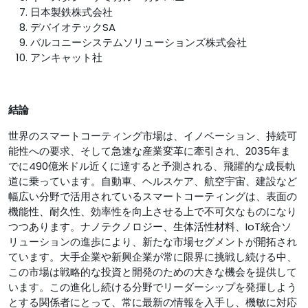
日本製鉄株式会社
デバイオテックSA
バルコニーシステムソリューションズ株式会社
アンキャット社
結論
世界のスマートコーティング市場は、イノベーション、持続可
能性への要求、そして急速な産業変革に牽引され、2035年ま
でに490億米ドル近くに達すると予測される、飛躍的な成長軌
道に乗っています。自動車、ヘルスケア、航空宇宙、建設など
幅広い分野で活用されているスマートコーティングは、表面の
機能性、耐久性、効率性を向上させる上で不可欠なものになり
つつあります。ナノテクノロジー、生体活性材料、IoT統合ソ
リューションの進歩により、新たな市場セグメントが開拓され
ています。大手企業や新興企業が常に限界に挑戦し続ける中、
この市場は戦略的な投資と開発のための大きな機会を提供して
います。この進化し続ける分野でリーダーシップを発揮しよう
とする関係者にとって、常に最新の情報を入手し、機敏に対応