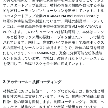
す。スタートアップ企業は、材料の寿命と機能を強化する革新
的な材料コーティングソリューションを開発しています。トル
コのスタートアップ企業VOGAMAKINA Industrial Plantsは、
静電粉体塗装装置を製造しています。同社の製品ポートフォリ
オには、手動式高速色変更型粉体塗装装置VM VG1-VNが含ま
れています。このソリューションは移動可能で、本体はコンソ
ールと粉体ボックス用の振動テーブルを備えたシャーシで構成
されています。同社は、導電性パイプを使用して粉体ボックス
内の流動性をシームレスに維持することで、粉体の吸引を可能
にしています。VOGAMAKINAは、完全に分解可能な粉体塗装
ガンも製造しています。同社は、改良されたトリガーシステム
を使用して、故障リスクを最小限に抑えています。
2. アカテコール – 抗菌コーティング
材料産業における抗菌コーティングなどの進歩は、耐久性と耐
腐食性の向上に貢献しています。さらに、抗菌化学物質は病原
性微生物の増殖を抑制します。抗菌コーティングは、製薬、ヘ
ルスケア、繊維など、さまざまな産業で活用されています。ス