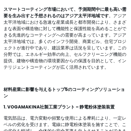
スマートコーティング市場において、予測期間中に最も高い需
要を生み出すと予想されるのはアジア太平洋地域です
。アジア
太平洋地域における急速な産業成長と都市開発により、さまざ
まな表面や構造物に対して機能性と保護性能を高めることがで
きる先進的なコーティングへの需要が高まっています。アジア
太平洋地域では、多くのインフラ開発、商業ビル、住宅プロジ
ェクトが進行中であり、建設業界は活況を呈しています。この
分野では、エネルギー効率の向上、セルフクリーニング機能の
提供、建物や構造物の環境要因からの保護を目的として、イン
テリジェントコーティングが広く活用されています。
材料産業に影響を与えるトップ5のコーティングソリューショ
ン
1. VOGAMAKINA社製工業プラント – 静電粉体塗装装置
電気部品は、電力変動や頻繁な使用による摩耗により、一定レ
ベルの劣化を受けます。電線に静電粉体塗装を施すことで、こ
の劣化を軽減し、全体的な安全基準を向上させることができま