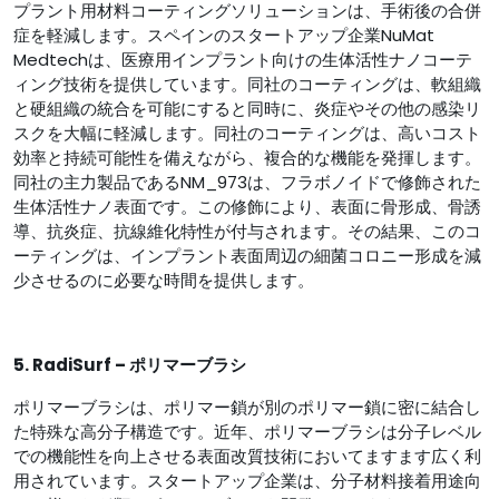
プラント用材料コーティングソリューションは、手術後の合併
症を軽減します。スペインのスタートアップ企業NuMat
Medtechは、医療用インプラント向けの生体活性ナノコーテ
ィング技術を提供しています。同社のコーティングは、軟組織
と硬組織の統合を可能にすると同時に、炎症やその他の感染リ
スクを大幅に軽減します。同社のコーティングは、高いコスト
効率と持続可能性を備えながら、複合的な機能を発揮します。
同社の主力製品であるNM_973は、フラボノイドで修飾された
生体活性ナノ表面です。この修飾により、表面に骨形成、骨誘
導、抗炎症、抗線維化特性が付与されます。その結果、このコ
ーティングは、インプラント表面周辺の細菌コロニー形成を減
少させるのに必要な時間を提供します。
5. RadiSurf – ポリマーブラシ
ポリマーブラシは、ポリマー鎖が別のポリマー鎖に密に結合し
た特殊な高分子構造です。近年、ポリマーブラシは分子レベル
での機能性を向上させる表面改質技術においてますます広く利
用されています。スタートアップ企業は、分子材料接着用途向