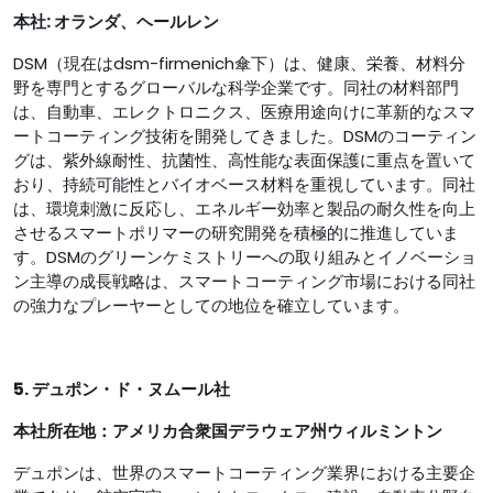
本社: オランダ、ヘールレン
DSM（現在はdsm-firmenich傘下）は、健康、栄養、材料分
野を専門とするグローバルな科学企業です。同社の材料部門
は、自動車、エレクトロニクス、医療用途向けに革新的なスマ
ートコーティング技術を開発してきました。DSMのコーティン
グは、紫外線耐性、抗菌性、高性能な表面保護に重点を置いて
おり、持続可能性とバイオベース材料を重視しています。同社
は、環境刺激に反応し、エネルギー効率と製品の耐久性を向上
させるスマートポリマーの研究開発を積極的に推進していま
す。DSMのグリーンケミストリーへの取り組みとイノベーショ
ン主導の成長戦略は、スマートコーティング市場における同社
の強力なプレーヤーとしての地位を確立しています。
5. デュポン・ド・ヌムール社
本社所在地：アメリカ合衆国デラウェア州ウィルミントン
デュポンは、世界のスマートコーティング業界における主要企