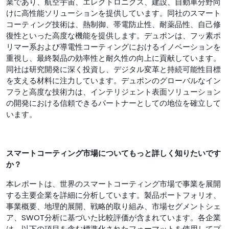
業であり、航空宇宙、エレクトロニクス、建設、自動車分野向
けに高性能ソリューションを提供しています。同社のスマート
コーティング技術は、熱制御、帯電防止性、耐薬品性、自己修
復性といった高度な機能を提供します。デュポンは、フッ素ポ
リマー系および導電性コーティングにおけるイノベーションを
重視し、最終製品の効率性と耐久性の向上に貢献しています。
同社は研究開発に深く投資し、デジタル変革と持続可能性目標
を支える材料に注力しています。デュポンのグローバルなイン
フラと高度な技術力は、インテリジェント表面ソリューション
の開発における信頼できるパートナーとしての地位を確立して
います。
スマートコーティング市場についてもっと詳しく知りたいです
か？
本レポートは、世界のスマートコーティング市場で事業を展開
する主要企業を詳細に分析しています。製品ポートフォリオ、
事業概要、地理的展開、戦略的取り組み、市場セグメントシェ
ア、SWOT分析に基づいた比較評価が含まれています。各企業
は、以下の項目を含む標準化されたフォーマットを使用してプ