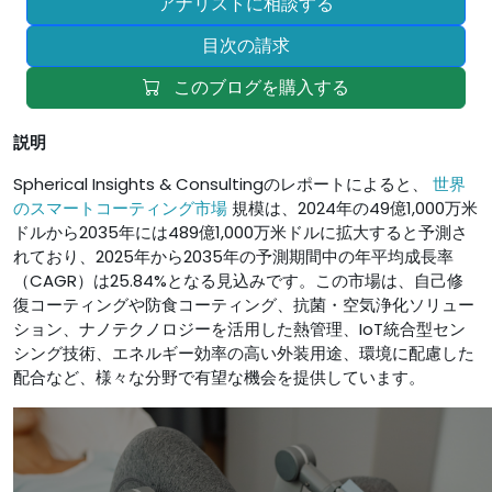
アナリストに相談する
目次の請求
このブログを購入する
説明
Spherical Insights & Consultingのレポートによると、
世界
のスマートコーティング市場
規模は、2024年の49億1,000万米
ドルから2035年には489億1,000万米ドルに拡大すると予測さ
れており、2025年から2035年の予測期間中の年平均成長率
（CAGR）は25.84%となる見込みです。この市場は、自己修
復コーティングや防食コーティング、抗菌・空気浄化ソリュー
ション、ナノテクノロジーを活用した熱管理、IoT統合型セン
シング技術、エネルギー効率の高い外装用途、環境に配慮した
配合など、様々な分野で有望な機会を提供しています。