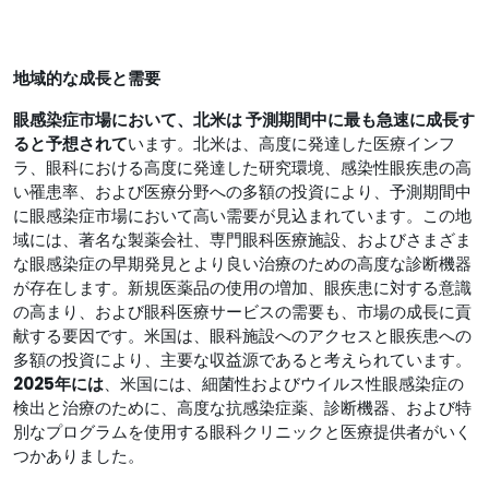
地域的な成長と需要
眼感染症市場において、北米は
予測期間中に最も急速に成長す
ると予想されて
います。北米は、高度に発達した医療インフ
ラ、眼科における高度に発達した研究環境、感染性眼疾患の高
い罹患率、および医療分野への多額の投資により、予測期間中
に眼感染症市場において高い需要が見込まれています。この地
域には、著名な製薬会社、専門眼科医療施設、およびさまざま
な眼感染症の早期発見とより良い治療のための高度な診断機器
が存在します。新規医薬品の使用の増加、眼疾患に対する意識
の高まり、および眼科医療サービスの需要も、市場の成長に貢
献する要因です。米国は、眼科施設へのアクセスと眼疾患への
多額の投資により、主要な収益源であると考えられています。
2025年には
、米国には、細菌性およびウイルス性眼感染症の
検出と治療のために、高度な抗感染症薬、診断機器、および特
別なプログラムを使用する眼科クリニックと医療提供者がいく
つかありました。