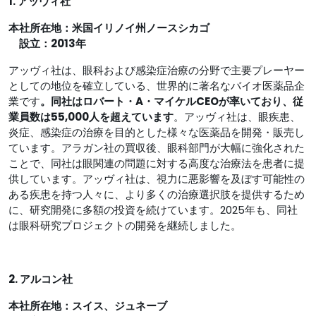
1. アッヴィ社
本社所在地：米国イリノイ州ノースシカゴ
設立：2013年
アッヴィ社は、眼科および感染症治療の分野で主要プレーヤー
としての地位を確立している、世界的に著名なバイオ医薬品企
業です
。同社はロバート・A・マイケルCEOが率いており、従
業員数は55,000人を超えています
。アッヴィ社は、眼疾患、
炎症、感染症の治療を目的とした様々な医薬品を開発・販売し
ています。アラガン社の買収後、眼科部門が大幅に強化された
ことで、同社は眼関連の問題に対する高度な治療法を患者に提
供しています。アッヴィ社は、視力に悪影響を及ぼす可能性の
ある疾患を持つ人々に、より多くの治療選択肢を提供するため
に、研究開発に多額の投資を続けています。2025年も、同社
は眼科研究プロジェクトの開発を継続しました。
2. アルコン社
本社所在地：スイス、ジュネーブ