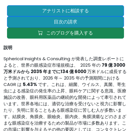
アナリストに相談する
目次の請求
このブログを購入する
説明
Spherical Insights & Consulting が発表した調査レポートに
よると、世界の眼感染症市場規模は、 2025 年の
79 億 3000
万米ドルから 2035 年までに
134 億 6000
万米ドルに成長する
と予測されており、2026 年～ 2035 年の予測期間における
CAGR は
5.43%
です。これは、細菌、ウイルス、真菌、寄生
虫による感染症の発生率の上昇、眼科ケアに関する意識、医療
施設の改善、眼科用医薬品の継続的な開発によって牽引されて
います。世界各地には、適切な治療を受けないと視力に影響し
たり、失明に至ることもある眼感染症に苦しむ人が多数いま
す。結膜炎、角膜炎、眼瞼炎、眼内炎、角膜潰瘍などのさまざ
まな眼感染症を治療するための製品が市場に多数あります。こ
の市場に影響を与えるその他の要因としては、コンタクトレン