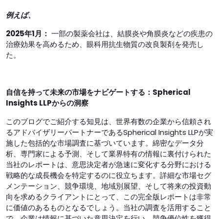
例えば、
2025年1月：
一部の製薬会社は、結膜炎や角膜炎などの疾患の
治療効果を高めるため、眼科用抗生物質の改良製剤を発売し
た。
自信を持って未来の市場をナビゲートする：Spherical
Insights LLPからの洞察
このブログでご紹介する知見は、世界有数の企業から信頼され
るアドバイザリーパートナーであるSpherical Insights LLPが実
施した包括的な市場調査に基づいています。綿密なデータ分
析、専門家による予測、そして業界特有の情報に裏付けられた
当社のレポートは、意思決定者が急速に変化する分野における
戦略的な成長機会を特定するのに役立ちます。詳細な市場セグ
メンテーション、競争環境、地域別展望、そして将来の投資動
向を求めるクライアントにとって、この完全版レポートは非​​常
に価値のあるものとなるでしょう。当社の調査を活用すること
で、企業は情報に基づいた意思決定を行い、競争優位性を獲得