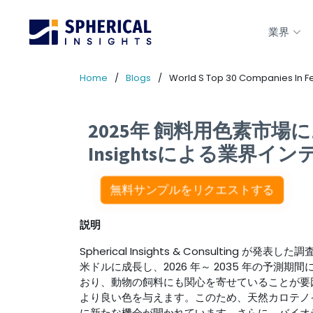
業界
Home
Blogs
World S Top 30 Companies In Fe
2025年 飼料用色素市場に
Insightsによる業界イ
無料サンプルをリクエストする
説明
Spherical Insights & Consultin
米ドルに成長し、2026 年～ 2035 年の予測期間に
おり、動物の飼料にも関心を寄せていることが要
より良い色を与えます。このため、天然カロテノ
に新たな機会が開かれています。さらに、バイオ