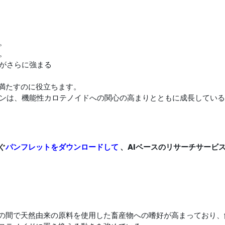
。
る。
る。
きがさらに強まる
ン
を満たすのに役立ちます。
ンは、機能性カロテノイドへの関心の高まりとともに成長してい
ぐ
パンフレットをダウンロードして
、AIベースのリサーチサービ
の間で天然由来の原料を使用した畜産物への嗜好が高まっており、