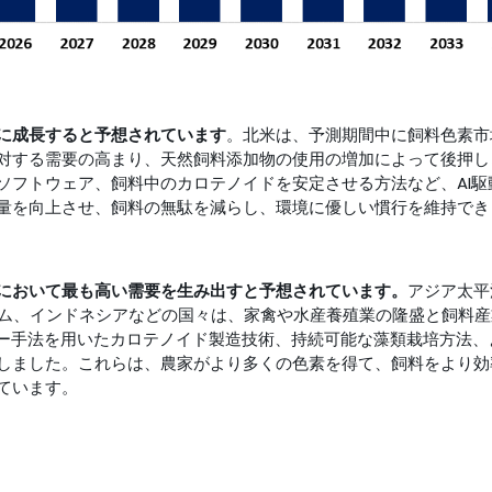
に成長すると予想されています
。北米は、予測期間中に飼料色素市
対する需要の高まり、天然飼料添加物の使用の増加によって後押しさ
ソフトウェア、飼料中のカロテノイドを安定させる方法など、AI
量を向上させ、飼料の無駄を減らし、環境に優しい慣行を維持でき
において最も高い需要を生み出すと予想されています。
アジア太平
ナム、インドネシアなどの国々は、家禽や水産養殖業の隆盛と飼料
ジー手法を用いたカロテノイド製造技術、持続可能な藻類栽培方法、
しました。これらは、農家がより多くの色素を得て、飼料をより効
ています。