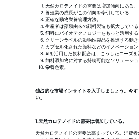
天然カロテノイドの需要は増加傾向にある
養殖業の成長がこの傾向を牽引している
正確な動物栄養管理方法。
生産者は藻類由来の顔料製造も拡大してい
飼料にバイオテクノロジーをもっと活用す
クリーンラベルの動物性製品を推進する動
カプセル化された顔料などのイノベーショ
AIを活用した飼料配合は、こうしたニーズ
飼料添加物に対する持続可能なソリューショ
栄養色素。
独占的な市場インサイトを入手しましょう。今す
い。
1.天然カロテノイドの需要は増加している。
天然カロテノイドの需要は高まっている。消費者