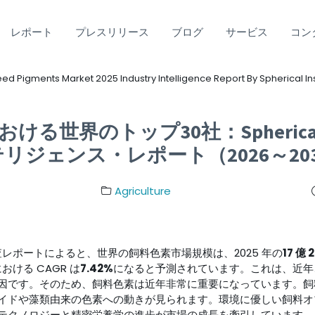
レポート
プレスリリース
ブログ
サービス
コン
ed Pigments Market 2025 Industry Intelligence Report By Spherical In
おける世界のトップ30社：Spherica
ンテリジェンス・レポート（2026～20
Agriculture
g が発表した調査レポートによると、世界の飼料色素市場規模は、2025 年の
17 億
おける CAGR は
7.42%
になると予測されています。これは、近年
因です。そのため、飼料色素は近年非常に重要になっています。飼
イドや藻類由来の色素への動きが見られます。環境に優しい飼料オ
テクノロジーと精密栄養学の進歩が市場の成長を牽引しています