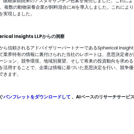
、微細藻類由来のアスタキサンチン色素を発売しました。これによ
、複数の動物栄養企業が飼料混合にAIを導入しました。これによ
上を実現しました。
al Insights LLPからの洞察
頼されるアドバイザリーパートナーであるSpherical Insigh
て業界特有の情報に裏付けられた当社のレポートは、意思決定者が
ーション、競争環境、地域別展望、そして将来の投資動向を求めるク
を活用することで、企業は情報に基づいた意思決定を行い、競争優
ができます。
ぐ
パンフレットをダウンロードして
、AIベースのリサーチサービ