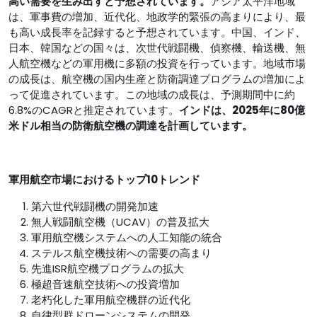
高い需要を生み出すと予想されています。
アジア太平洋地域
は、軍事費の増加、近代化、地政学的緊張の高まりにより、最
も高い成長率を記録すると予想されています。中国、インド、
日本、韓国などの国々は、次世代戦闘機、偵察機、輸送機、無
人航空機などの軍用機に多額の投資を行っています。地域市場
の成長は、航空機の国内生産と防衛調達プログラムの増加によ
って促進されています。この地域の成長は、予測期間中に約
6.8%のCAGRと推定されています。
インドは、2025年に80億
米ドル相当の防衛航空機の調達を計画しています。
軍用航空市場におけるトップ10トレンド
第六世代戦闘機の開発加速
無人戦闘航空機（UCAV）の普及拡大
軍用航空機システムへの人工知能の統合
ステルス航空機技術への需要の高まり
先進ISR航空機プログラムの拡大
極超音速航空技術への投資増加
老朽化した軍用航空機群の近代化
自律型群ドローンシステムの開発