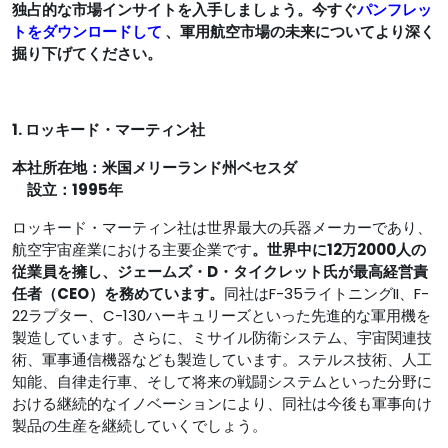
独占的な市場インサイトを入手しましょう。今すぐ
パンフレッ
トをダウンロードして
、軍用航空市場の未来についてより深く
掘り下げてください。
1. ロッキード・マーティン社
本社所在地：米国メリーランド州ベセスダ
設立：1995年
ロッキード・マーティン社は世界最大の兵器メーカーであり、
航空宇宙産業における主要企業です
。世界中に12万2000人の
従業員を擁し、ジェームズ・D・タイクレット氏が最高経営責
任者（CEO）を務めています。
同社はF-35ライトニングII、F-
22ラプター、C-130ハーキュリーズといった先進的な軍用機を
製造しています。さらに、ミサイル防衛システム、宇宙関連技
術、軍事通信機器なども製造しています。ステルス技術、人工
知能、自律走行車、そして将来の戦闘システムといった分野に
おける継続的なイノベーションにより、同社は今後も軍事向け
製品の生産を継続していくでしょう。