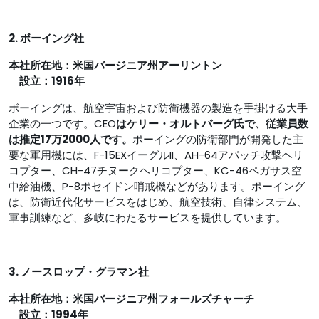
2. ボーイング社
本社所在地：米国バージニア州アーリントン
設立：1916年
ボーイングは、航空宇宙および防衛機器の製造を手掛ける大手
企業の一つです。CEO
はケリー・オルトバーグ氏で、従業員数
は推定17万2000人です。
ボーイングの防衛部門が開発した主
要な軍用機には、F-15EXイーグルII、AH-64アパッチ攻撃ヘリ
コプター、CH-47チヌークヘリコプター、KC-46ペガサス空
中給油機、P-8ポセイドン哨戒機などがあります。ボーイング
は、防衛近代化サービスをはじめ、航空技術、自律システム、
軍事訓練など、多岐にわたるサービスを提供しています。
3. ノースロップ・グラマン社
本社所在地：米国バージニア州フォールズチャーチ
設立：1994年