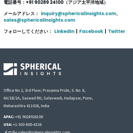
電話番号：+91 90289 24100（アジア太平洋地域）
メールアドレス：
inquiry@sphericalinsights.com
、
sales@sphericalinsights.com
フォローしてください：
LinkedIn
|
Facebook
|
Twitter
Office No 2, 3rd Floor, Prasanna Pride, S. No. 8,
6A/1B/2A, Saswad RD, Satavwadi, Hadapsar, Pune,
Maharashtra 411028, India
APAC:
+91 9028926100
USA:
+1-303-800-4326
メール:
sales@sphericalinsights.com