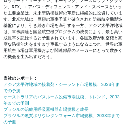
ロッキード・マーティン、ボーイング、ノースロップ・グラマ
ン、RTX、エアバス・ディフェンス・アンド・スペースといっ
た主要企業は、未来型防衛技術の革新に継続的に投資していま
す。北米地域は、巨額の軍事予算と確立された防衛航空機製造
基盤により、引き続き市場を牽引する一方、アジア太平洋地域
は、軍事調達と国産航空機プログラムの成長により、最も高い
成長率を記録すると予測されています。各国政府が制空権と高
度な防衛能力をますます重視するようになるにつれ、世界の軍
用航空市場は軍用機および関連部品のメーカーにとって数多く
の機会を生み出すだろう。
当社のレポート：
アジア太平洋地域の接着剤・シーラント市場規模、2033年ま
での予測
オーストラリアのバスルーム設備市場規模、トレンド、2033
年までの予測
ブラジルの治療用呼吸器機器市場規模と成長
ブラジルの硬質ポリウレタンフォーム市場規模、2033年まで
の予測