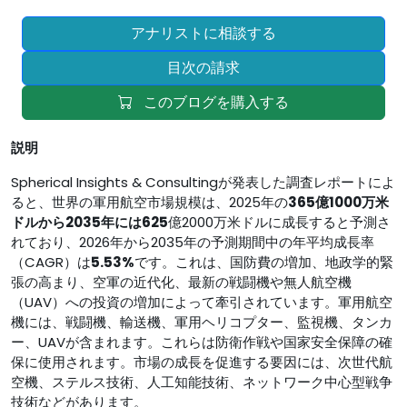
アナリストに相談する
目次の請求
このブログを購入する
説明
Spherical Insights & Consultingが発表した調査レポートによ
ると、世界の軍用航空市場規模は、2025年の
365億1000万米
ドルから2035年には
625
億2000万米ドルに成長すると予測さ
れており、2026年から2035年の予測期間中の年平均成長率
（CAGR）は
5.53%
です。これは、国防費の増加、地政学的緊
張の高まり、空軍の近代化、最新の戦闘機や無人航空機
（UAV）への投資の増加によって牽引されています。軍用航空
機には、戦闘機、輸送機、軍用ヘリコプター、監視機、タンカ
ー、UAVが含まれます。これらは防衛作戦や国家安全保障の確
保に使用されます。市場の成長を促進する要因には、次世代航
空機、ステルス技術、人工知能技術、ネットワーク中心型戦争
技術などがあります。