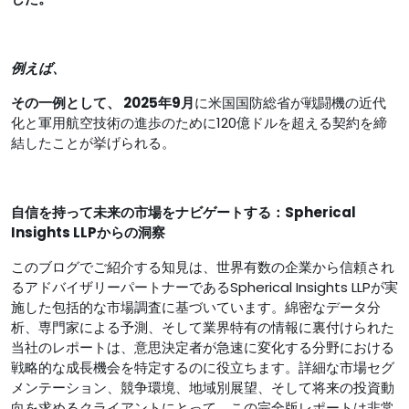
例えば、
その一例として、 2025年9月
に米国国防総省が戦闘機の近代
化と軍用航空技術の進歩のために120億ドルを超える契約を締
結したことが挙げられる。
自信を持って未来の市場をナビゲートする：Spherical
Insights LLPからの洞察
このブログでご紹介する知見は、世界有数の企業から信頼され
るアドバイザリーパートナーであるSpherical Insights LLPが実
施した包括的な市場調査に基づいています。綿密なデータ分
析、専門家による予測、そして業界特有の情報に裏付けられた
当社のレポートは、意思決定者が急速に変化する分野における
戦略的な成長機会を特定するのに役立ちます。詳細な市場セグ
メンテーション、競争環境、地域別展望、そして将来の投資動
向を求めるクライアントにとって、この完全版レポートは非​​常