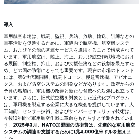
導入
軍用航空市場は、戦闘、監視、兵站、救助、輸送、訓練などの
軍事活動を促進するために、軍隊内で航空機、航空機システ
ム、およびその他の関連サービスを適用することで構成されて
います。軍用航空は、陸上、海上、および航空作戦地域におけ
る展開、制空権、抑止、および支援任務などの役割を果たすた
め、どの国の防衛にとっても重要です。現在の市場のトレンド
には、第6世代戦闘機、戦闘ドローン、極超音速機、アビオニ
クス、および防空システムの開発などがあります。政府からの
予算の増加は、軍用機の改善と新たな脅威への対処に役立って
います。さらに、旧式航空機を対象とした近代化プログラム
は、軍用機を製造する企業に大きな機会を提供しています。人
工知能、センサー技術、およびサイバーセキュリティ技術は、
今後10年間で軍用航空作戦に革命をもたらすと予測されていま
す。
2025年3月、NATO加盟国の防衛費は、先進的な軍用航空
システムの調達を支援するために1兆4,000億米ドルを超えま
した。