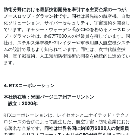
防衛分野における最新技術開発を牽引する主要企業の一つが、
ノースロップ・グラマン社です。同社
は最先端の航空機、自動
化ソリューション、サイバーセキュリティ、宇宙技術を開発し
ています。キャシー・ウォーデン氏がCEOを務めるノースロッ
プ・グラマン社は、約9万7000人の従業員を擁しています。同
社は、ステルス爆撃機B-21レイダーや軍事用無人航空機システ
ムの設計で最もよく知られています。同社は、次世代航空技
術、電子戦技術、人工知能防衛技術の開発を継続的に進めてい
ます。
4. RTXコーポレーション
本社所在地：米国バージニア州アーリントン
設立：2020年
RTXコーポレーションは、レイセオンとユナイテッド・テクノ
ロジーズの合併によって誕生した、航空宇宙・防衛産業におけ
る著名な企業です。
同社は世界各国に約18万5000人の従業員
を擁し、クリストファー・T・カリオCEOが経営を担っていま