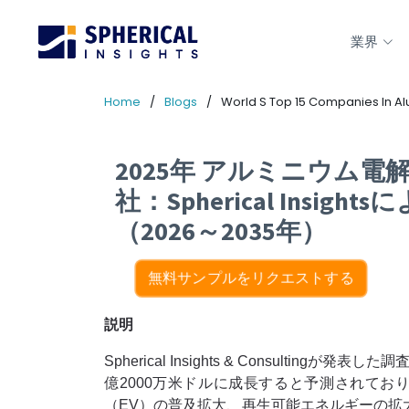
業界
Home
Blogs
World S Top 15 Companies In Alu
2025年 アルミニウム
社：Spherical Ins
（2026～2035年）
無料サンプルをリクエストする
説明
Spherical Insights & Consul
億2000万米ドルに成長すると予測されており
（EV）の普及拡大、再生可能エネルギーの拡