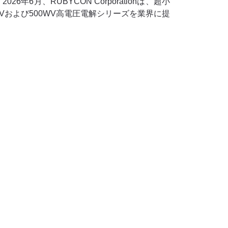
月、RUBYCON Corporationは、超小
WVおよび500WV高電圧電解シリーズを業界に提