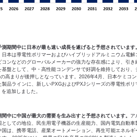
予測期間中に日本が最も速い成長を遂げると予想されています
、日本は導電性ポリマーおよびハイブリッドアルミニウム電解
ビコンなどのグローバルメーカーの強力な存在感により、引き
を基盤として、中・高性能コンデンサで好調を維持しており、
の高まりが後押しとなっています。2026年4月、日本ケミコ
製品ラインに、新しいPXGおよびPXJシリーズの導電性ポ
V）を追加しました。
期間中に中国が最大の需要を生み出すと予想されています。
ア
国としての地位、民生用電子機器の生産能力、国内電気自動車
中国は、携帯電話、産業オートメーション、再生可能エネルギ