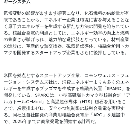
ギーシステム
気候変動の影響がますます顕著になり、化石燃料の供給量が有
限であることから、エネルギー企業は環境に害を与えることな
く原子力エネルギーを生成する新たな方法の開発を迫られてい
る。核融合発電の利点としては、エネルギー効率の向上と燃料
の豊富さが挙げられ、魅力的な選択肢となっている。材料産業
の進歩は、革新的な熱交換器、磁気超伝導体、核融合炉用トカ
マクを開発するスタートアップ企業をさらに後押ししている。
米国を拠点とするスタートアップ企業、コモンウェルス・フュ
ージョン・システムズ社は、消費エネルギーよりも多くのエネ
ルギーを生成するプラズマを生成する核融合装置「SPARC」を
開発している。SPARCは、小型高磁場トカマク型核融合炉「ア
ルカトールC-Mod」と高温超伝導体（HTS）磁石を用いるこ
とで、炭素排出ゼロ、安全かつ無制限の核融合発電を実現す
る。同社は自社開発の商業用核融合発電所「ARC」を建設中
で、2025年までに商業発電を開始する計画だ。