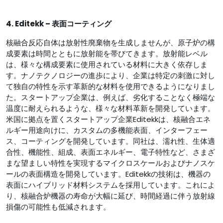
4. Editekk – 表面コーティング
核融合反応自体は放射性廃棄物を生成しませんが、原子炉の構
成要素は時間とともに放射能を帯びてきます。放射能レベル
は、様々な構成要素に使用されている材料に大きく依存しま
す。ナノテクノロジーの進歩により、企業は特定の刺激に対し
て独自の特性を示す革新的な材料を使用できるようになりまし
た。スタートアップ企業は、例えば、劣化することなく極端な
温度に耐えられるような、様々な材料革新を開発しています。
米国に拠点を置くスタートアップ企業Editekkは、核融合エネ
ルギー用途向けに、カスタムの多機能表面、インターフェー
ス、コーティングを開発しています。同社は、濡れ性、生体適
合性、機能性、組成、表面エネルギー、電子特性など、さまざ
まな望ましい特性を実現するマイクロスケールおよびナノスケ
ールの表面構造を開発しています。Editekkの技術は、機器の
表面にハイブリッド材料システムを採用しています。これによ
り、核融合炉機器の寿命が大幅に延び、時間経過に伴う放射線
損傷の可能性も低減されます。