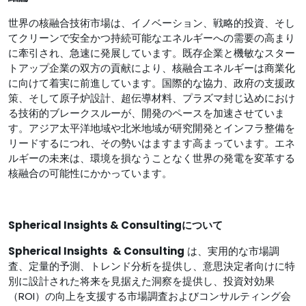
世界の核融合技術市場は、イノベーション、戦略的投資、そし
てクリーンで安全かつ持続可能なエネルギーへの需要の高まり
に牽引され、急速に発展しています。既存企業と機敏なスター
トアップ企業の双方の貢献により、核融合エネルギーは商業化
に向けて着実に前進しています。国際的な協力、政府の支援政
策、そして原子炉設計、超伝導材料、プラズマ封じ込めにおけ
る技術的ブレークスルーが、開発のペースを加速させていま
す。アジア太平洋地域や北米地域が研究開発とインフラ整備を
リードするにつれ、その勢いはますます高まっています。エネ
ルギーの未来は、環境を損なうことなく世界の発電を変革する
核融合の可能性にかかっています。
Spherical Insights & Consultingについて
Spherical Insights
& Consulting
は、実用的な市場調
査、定量的予測、トレンド分析を提供し、意思決定者向けに特
別に設計された将来を見据えた洞察を提供し、投資対効果
（ROI）の向上を支援する市場調査およびコンサルティング会