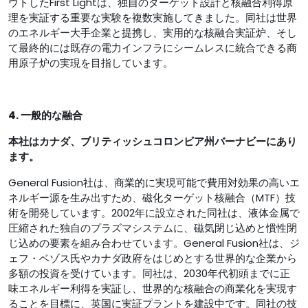
ウトしたFirst Lightは、独自のターゲット設計と核融合利得原
理を実証する重要な実験を複数実施してきました。同社は世界
のエネルギー大手企業と提携し、実用的な核融合実証炉、そし
て最終的には既存の電力インフラにシームレスに統合できる商
用原子炉の実現を目指しています。
4. 一般的な融合
本社はカナダ、ブリティッシュコロンビア州バーナビーにあり
ます。
General Fusion社は、商業的に実現可能で費用対効果の高いエ
ネルギー源を生み出すため、磁化ターゲット核融合（MTF）技
術を開発しています。2002年に設立された同社は、液体金属で
圧縮された独自のプラズマシステムに、磁気閉じ込めと慣性閉
じ込めの要素を組み合わせています。General Fusion社は、ジ
ェフ・ベゾス氏やカナダ政府をはじめとする世界的な企業から
多額の投資を受けています。同社は、2030年代初頭までに正
味エネルギー利得を実証し、世界的な核融合の商業化を実現す
ることを目標に、英国に実証プラントを建設中です。同社の技