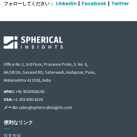
フォローしてください：
LinkedIn
|
Facebook
|
Twitter
Office No 2, 3rd Floor, Prasanna Pride, S. No. 8,
6A/1B/2A, Saswad RD, Satavwadi, Hadapsar, Pune,
Maharashtra 411028, India
APAC:
+91 9028926100
USA:
+1-303-800-4326
メール:
sales@sphericalinsights.com
便利なリンク
注文方法