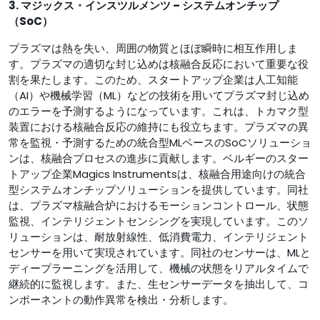
3. マジックス・インスツルメンツ – システムオンチップ
（SoC）
プラズマは熱を失い、周囲の物質とほぼ瞬時に相互作用しま
す。プラズマの適切な封じ込めは核融合反応において重要な役
割を果たします。このため、スタートアップ企業は人工知能
（AI）や機械学習（ML）などの技術を用いてプラズマ封じ込め
のエラーを予測するようになっています。これは、トカマク型
装置における核融合反応の維持にも役立ちます。プラズマの異
常を監視・予測するための統合型MLベースのSoCソリューショ
ンは、核融合プロセスの進歩に貢献します。ベルギーのスター
トアップ企業Magics Instrumentsは、核融合用途向けの統合
型システムオンチップソリューションを提供しています。同社
は、プラズマ核融合炉におけるモーションコントロール、状態
監視、インテリジェントセンシングを実現しています。このソ
リューションは、耐放射線性、低消費電力、インテリジェント
センサーを用いて実現されています。同社のセンサーは、MLと
ディープラーニングを活用して、機械の状態をリアルタイムで
継続的に監視します。また、生センサーデータを抽出して、コ
ンポーネントの動作異常を検出・分析します。