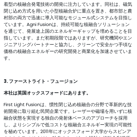
着型の核融合発電技術の開発に注力しています。同社は、磁気
閉じ込め方式を用いた小型核融合炉に重点を置き、都市部と農
村部の両方で迅速に導入可能なモジュール式システムを目指し
ています。Agni Fusionは、持続可能な核融合ソリューション
を通じて、発展途上国のエネルギーギャップを埋めることを目
指しています。まだ初期段階ではありますが、研究機関やエン
ジニアリングパートナーと協力し、クリーンで安全かつ手頃な
価格の核融合エネルギーの研究開発と商業化を加速させていま
す。
3. ファーストライト・フュージョン
本社は英国オックスフォードにあります。
First Light Fusionは、慣性閉じ込め核融合の分野で革新的な技
術開発に取り組む民間企業です。レーザーや磁場を用いずに核
融合状態を実現する独自の発射体ベースのアプローチを採用
し、よりシンプルで低コストな核融合エネルギー実現の可能性
を秘めています。2011年にオックスフォード大学からスピンア