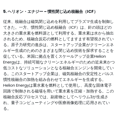
5. ヘリオン・エナジー – 慣性閉じ込め核融合（ICF）
従来、核融合は磁気閉じ込めを利用してプラズマ生成を制御し
てきた。一方、慣性閉じ込め核融合（ICF）は、針の頭ほどの
大きさの重水素を燃料源として利用する。重水素は水から抽出
されるため、核融合反応の燃料としてますます有望視されてい
る。原子力研究の進歩は、スタートアップ企業がクリーンエネ
ルギー生成のためのさまざまな閉じ込め技術を探求することを
促している。米国に拠点を置くスケールアップ企業Helion
Energyは、持続可能なクリーンエネルギーのための近未来かつ
低コストなソリューションとなる核融合エンジンを開発してい
る。このスタートアップ企業は、磁気核融合の安定性とパルス
慣性核融合の加熱を組み合わせてエネルギーを生成する。
Helion Energyは重水素を燃料として使用し、高度な固体電子
回路で制御される磁場を用いて重水素を圧縮・加熱する。この
核融合反応プロセスでは、副産物としてヘリウム3が生成さ
れ、量子コンピューティングや医療画像処理に応用されてい
る。