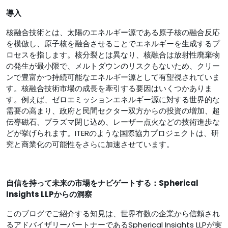
導入
核融合技術とは、太陽のエネルギー源である原子核の融合反応
を模倣し、原子核を融合させることでエネルギーを生成するプ
ロセスを指します。核分裂とは異なり、核融合は放射性廃棄物
の発生が最小限で、メルトダウンのリスクもないため、クリー
ンで豊富かつ持続可能なエネルギー源として有望視されていま
す。核融合技術市場の成長を牽引する要因はいくつかありま
す。例えば、ゼロエミッションエネルギー源に対する世界的な
需要の高まり、政府と民間セクター双方からの投資の増加、超
伝導磁石、プラズマ閉じ込め、レーザー点火などの技術進歩な
どが挙げられます。ITERのような国際協力プロジェクトは、研
究と商業化の可能性をさらに加速させています。
自信を持って未来の市場をナビゲートする：Spherical
Insights LLPからの洞察
このブログでご紹介する知見は、世界有数の企業から信頼され
るアドバイザリーパートナーであるSpherical Insights LLPが実