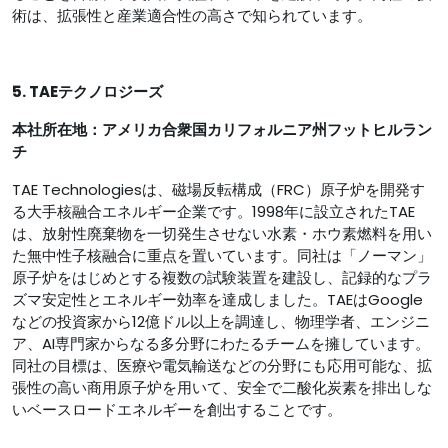
術は、拡張性と産業適合性の高さで知られています。
5. TAEテクノロジーズ
本社所在地：アメリカ合衆国カリフォルニア州フットヒルラン
チ
TAE Technologiesは、磁場反転構成（FRC）原子炉を開発す
る大手核融合エネルギー企業です。1998年に設立されたTAE
は、放射性廃棄物を一切発生させない水素・ホウ素燃料を用い
た無中性子核融合に重点を置いています。同社は「ノーマン」
原子炉をはじめとする複数の試験装置を建設し、記録的なプラ
ズマ安定性とエネルギー効率を達成しました。TAEはGoogle
などの投資家から12億ドル以上を調達し、物理学者、エンジニ
ア、AI専門家からなる多分野にわたるチームを擁しています。
同社の目標は、医療や電気輸送などの分野にも応用可能な、拡
張性の高い商用原子炉を用いて、安全で二酸化炭素を排出しな
いベースロードエネルギーを創出することです。