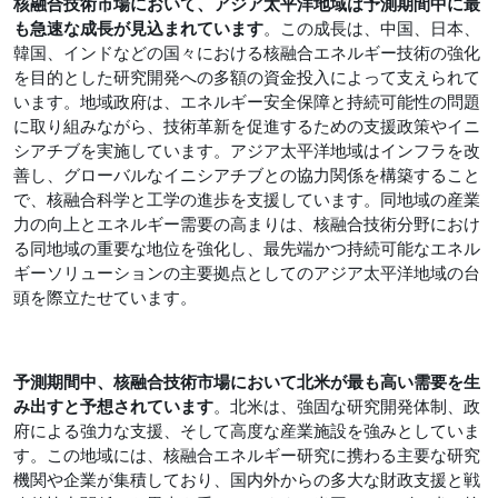
核融合技術市場において、アジア太平洋地域は予測期間中に最
も急速な成長が見込まれています
。この成長は、中国、日本、
韓国、インドなどの国々における核融合エネルギー技術の強化
を目的とした研究開発への多額の資金投入によって支えられて
います。地域政府は、エネルギー安全保障と持続可能性の問題
に取り組みながら、技術革新を促進するための支援政策やイニ
シアチブを実施しています。アジア太平洋地域はインフラを改
善し、グローバルなイニシアチブとの協力関係を構築すること
で、核融合科学と工学の進歩を支援しています。同地域の産業
力の向上とエネルギー需要の高まりは、核融合技術分野におけ
る同地域の重要な地位を強化し、最先端かつ持続可能なエネル
ギーソリューションの主要拠点としてのアジア太平洋地域の台
頭を際立たせています。
予測期間中、核融合技術市場において北米が最も高い需要を生
み出すと予想されています
。北米は、強固な研究開発体制、政
府による強力な支援、そして高度な産業施設を強みとしていま
す。この地域には、核融合エネルギー研究に携わる主要な研究
機関や企業が集積しており、国内外からの多大な財政支援と戦