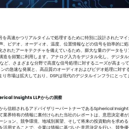
信号を高速かつリアルタイムで処理するために特別に設計されたマ
声、ビデオ、オーディオ、温度、位置情報などの信号を効率的に処
適化されたアーキテクチャを備えているため、膨大な量のデータをリ
構造を頻繁に利用します。アナログ入力をデジタル化し、デジタル
信など、さまざまな分野で高度な信号処理に対するニーズが高まって
ションの急速な発展と、高品質のオーディオおよびビデオ処理に対す
より市場は拡大しており、DSPは現代のデジタルインフラにとっ
l Insights LLPからの洞察
頼されるアドバイザリーパートナーであるSpherical Insigh
て業界特有の情報に裏付けられた当社のレポートは、意思決定者が
ーション、競争環境、地域別展望、そして将来の投資動向を求めるク
を活用することで、企業は情報に基づいた意思決定を行い、競争優