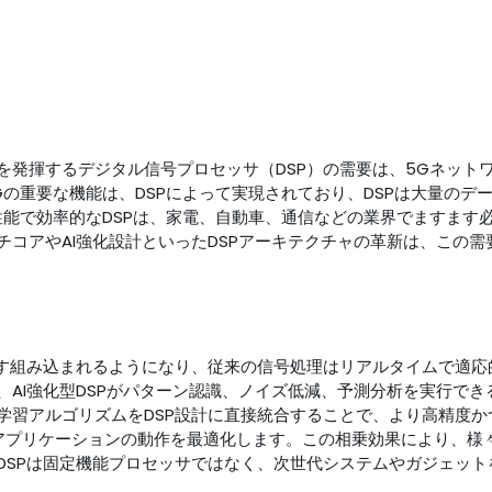
発揮するデジタル信号プロセッサ（DSP）の需要は、5Gネットワ
の重要な機能は、DSPによって実現されており、DSPは大量のデ
性能で効率的なDSPは、家電、自動車、通信などの業界でますます
チコアやAI強化設計といったDSPアーキテクチャの革新は、この
ます組み込まれるようになり、従来の信号処理はリアルタイムで適
、AI強化型DSPがパターン認識、ノイズ低減、予測分析を実行で
学習アルゴリズムをDSP設計に直接統合することで、より高精度
のアプリケーションの動作を最適化します。この相乗効果により、様
DSPは固定機能プロセッサではなく、次世代システムやガジェッ