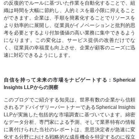
の反復的でルールに基づいた作業を自動化することで、組
織は時間を大幅に節約し、人的ミスを最小限に抑えること
ができます。企業は、手順を簡素化することでリソースを
より効率的に展開し、従業員がイノベーションと批判的思
考を必要とするより付加価値の高い業務に集中できるよう
になります。この変化は、サービス提供の改善だけでな
く、従業員の幸福度も向上させ、企業が顧客のニーズに迅
速に対応できるようにします。
自信を持って未来の市場をナビゲートする：Spherical
Insights LLPからの洞察
このブログでご紹介する知見は、世界有数の企業から信頼
されるアドバイザリーパートナーであるSpherical Insights
LLPが実施した包括的な市場調査に基づいています。綿密
なデータ分析、専門家による予測、そして業界特有の情報
に裏付けられた当社のレポートは、意思決定者が急速に変
化する分野における戦略的な成長機会を特定するのに役立