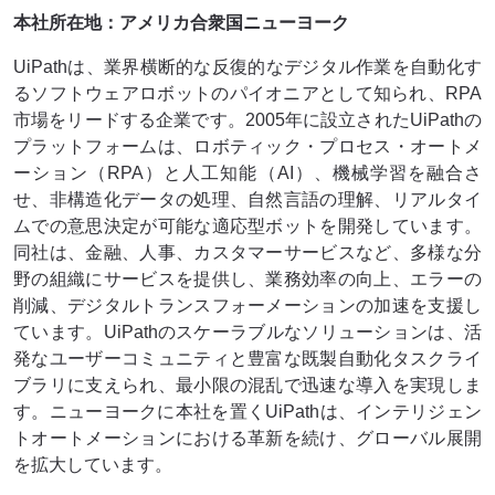
本社所在地：アメリカ合衆国ニューヨーク
UiPathは、業界横断的な反復的なデジタル作業を自動化す
るソフトウェアロボットのパイオニアとして知られ、RPA
市場をリードする企業です。2005年に設立されたUiPathの
プラットフォームは、ロボティック・プロセス・オートメ
ーション（RPA）と人工知能（AI）、機械学習を融合さ
せ、非構造化データの処理、自然言語の理解、リアルタイ
ムでの意思決定が可能な適応型ボットを開発しています。
同社は、金融、人事、カスタマーサービスなど、多様な分
野の組織にサービスを提供し、業務効率の向上、エラーの
削減、デジタルトランスフォーメーションの加速を支援し
ています。UiPathのスケーラブルなソリューションは、活
発なユーザーコミュニティと豊富な既製自動化タスクライ
ブラリに支えられ、最小限の混乱で迅速な導入を実現しま
す。ニューヨークに本社を置くUiPathは、インテリジェン
トオートメーションにおける革新を続け、グローバル展開
を拡大しています。