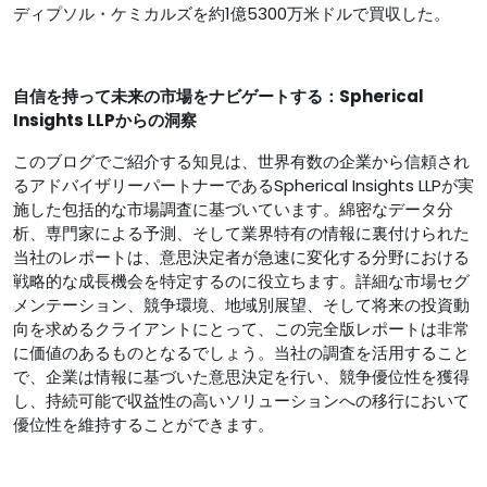
ディプソル・ケミカルズを約1億5300万米ドルで買収した。
自信を持って未来の市場をナビゲートする：Spherical
Insights LLPからの洞察
このブログでご紹介する知見は、世界有数の企業から信頼され
るアドバイザリーパートナーであるSpherical Insights LLPが実
施した包括的な市場調査に基づいています。綿密なデータ分
析、専門家による予測、そして業界特有の情報に裏付けられた
当社のレポートは、意思決定者が急速に変化する分野における
戦略的な成長機会を特定するのに役立ちます。詳細な市場セグ
メンテーション、競争環境、地域別展望、そして将来の投資動
向を求めるクライアントにとって、この完全版レポートは非​​常
に価値のあるものとなるでしょう。当社の調査を活用すること
で、企業は情報に基づいた意思決定を行い、競争優位性を獲得
し、持続可能で収益性の高いソリューションへの移行において
優位性を維持することができます。