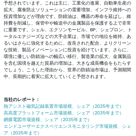
予想されています。これは主に、工業化の進展、自動車生産の
拡大、腐食防止ソリューションの需要増加、インフラ維持への
投資増加などが理由です。防錆油は、機器の寿命を延ばし、維
持費を削減し、保管中や輸送中の金属製品を保護する上で非常
に重要です。シェル、エクソンモービル、BP、シェブロン、ト
ータルエナジーズなどの大手企業は、市場での地位を維持、あ
るいはさらに強化するために、改良された配合、よりクリーン
な技術、製品イノベーションに投資を続けています。さらに、
環境に優しい防錆油への幅広い移行、製造業の拡大、金属製品
を含む国境を越えた貿易の増加は、大きな成長機会をもたらす
でしょう。こうした理由から、世界の防錆油市場は、予測期間
中、長期的に着実に拡大していくと予想されます。
当社のレポート：
熱アシスト磁気記録装置市場規模、シェア（2035年まで）
高高度プラットフォーム市場規模、シェア（2035年まで）
網膜電図市場規模、シェア（2035年まで）
エンドユーザーエクスペリエンスモニタリング市場規模、シェ
ア（2035年まで）