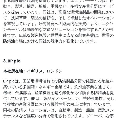
する高性能防錆油を提供しています。エクソンモービルは、自
動車、製造、輸送、船舶、重機など、多様な産業分野にサービ
スを提供しています。同社は、高度な潤滑油製品の開発におい
て、技術革新、製品の信頼性、そして卓越したオペレーション
を重視しています。研究開発への継続的な投資により、エクソ
ンモービルは効果的な防錆​​ソリューションを提供することが可
能です。広範な製造施設と世界中に広がる顧客基盤は、世界の
防錆油市場における同社の競争力を強化しています。
3. BP plc
本社所在地：イギリス、ロンドン
BP plcは、工業用潤滑油および防錆製品分野で確固たる地位を
築いている多国籍エネルギー企業です。潤滑油事業を通じて、
機械、金属部品、産業機器を錆や酸化から保護する防錆油を提
供しています。BPは、製品イノベーション、持続可能性、そし
て複数の産業分野における機器性能の向上に注力しています。
同社の防錆ソリューションは、自動車、製造、船舶、産業メン
テナンスなど幅広い分野で活用されています。グローバルな事