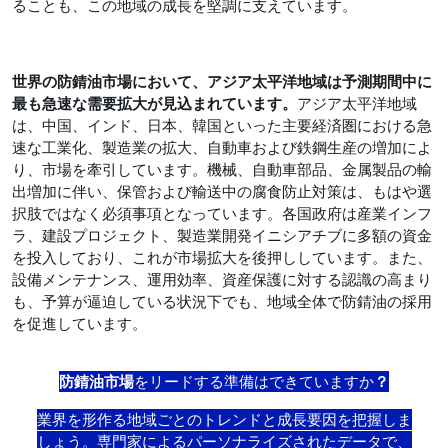
ることも、この地域の成長を堅調に支えています。
世界の防錆油市場において、アジア太平洋地域は予測期間中に
最も急速な需要拡大が見込まれています。
アジア太平洋地域
は、中国、インド、日本、韓国といった主要経済圏における急
速な工業化、製造業の拡大、自動車および鉄鋼生産の増加によ
り、市場を牽引しています。機械、自動車部品、金属製品の輸
出増加に伴い、保管および輸送中の腐食防止対策は、もはや選
択肢ではなく必須事項となっています。各国政府は産業インフ
ラ、建設プロジェクト、製造業開発イニシアチブに多額の資金
を投入しており、これが市場拡大を後押ししています。また、
設備メンテナンス、運用効率、資産保護に対する認識の高まり
も、予算が逼迫している状況下でも、地域全体で防錆油の採用
を促進しています。
防錆油市場
を
リードする準備はできていますか
？
業界を形作る地域ごとのトレンドと成長要因を把握しま
しょう。専門家によるパーソナライズされたデータで、