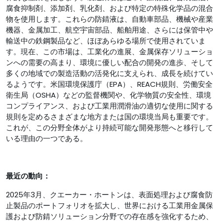
腐食抑制剤、添加剤、乳化剤、および特定の特殊化学品の混合
物を使用します。これらの防錆液は、自動車部品、機械や産業
機器、金属加工、航空宇宙部品、船舶用途、さらには保管中や
輸送中の鉄鋼製品など、ほぼあらゆる場所で使用されていま
す。現在、この市場は、工業化の進展、金属保存ソリューショ
ンへの需要の高まり、環境に優しい配合の開発の進歩、そして
多くの地域での製造活動の活発化に支えられ、成長を続けてい
るようです。米国環境保護庁（EPA）、REACH規則、労働安全
衛生局（OSHA）などの監督機関や、化学物質の安全性、環境
コンプライアンス、および工業用潤滑油の適切な使用に関する
規則を定めるさまざまな地方または国の環境当局も重要です。
これが、この分野全体がより持続可能な開発形態へと移行して
いる理由の一つである。
最近の動向：
2025年3月、クエーカー・ホートンは、表面処理および腐食防
止製品のポートフォリオを拡大し、世界における工業用金属保
護および防錆ソリューション分野での存在感を強化するため、