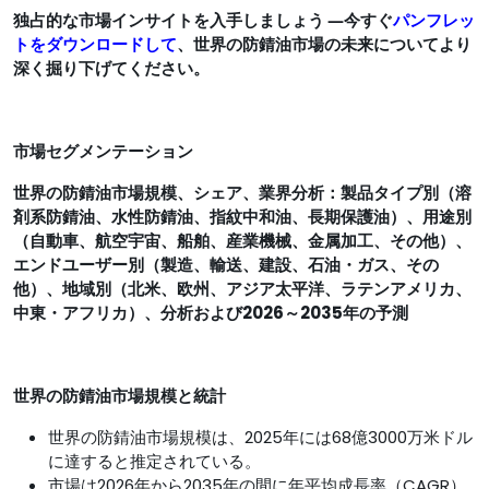
独占的な市場インサイトを入手しましょう ―今すぐ
パンフレッ
トをダウンロードして
、世界の防錆油市場の未来についてより
深く掘り下げてください。
市場セグメンテーション
世界の防錆油市場規模、シェア、業界分析：製品タイプ別（溶
剤系防錆油、水性防錆油、指紋中和油、長期保護油）、用途別
（自動車、航空宇宙、船舶、産業機械、金属加工、その他）、
エンドユーザー別（製造、輸送、建設、石油・ガス、その
他）、地域別（北米、欧州、アジア太平洋、ラテンアメリカ、
中東・アフリカ）、分析および2026～2035年の予測
世界の防錆油市場規模と統計
世界の防錆油市場規模は、2025年には68億3000万米ドル
に達すると推定されている。
市場は2026年から2035年の間に年平均成長率（CAGR）