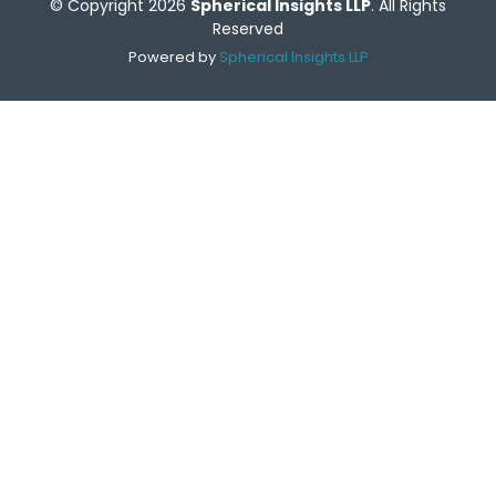
© Copyright 2026
Spherical Insights LLP
. All Rights
Reserved
Powered by
Spherical Insights LLP