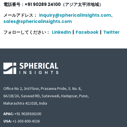
電話番号：+91 90289 24100（アジア太平洋地域）
メールアドレス：
inquiry@sphericalinsights.com
、
sales@sphericalinsights.com
フォローしてください：
LinkedIn
|
Facebook
|
Twitter
Office No 2, 3rd Floor, Prasanna Pride, S. No. 8,
6A/1B/2A, Saswad RD, Satavwadi, Hadapsar, Pune,
Maharashtra 411028, India
APAC:
+91 9028926100
USA:
+1-303-800-4326