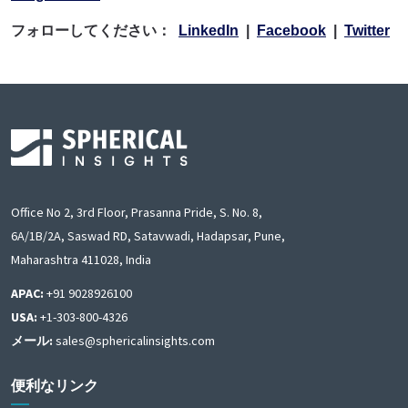
フォローしてください：
LinkedIn
|
Facebook
|
Twitter
Office No 2, 3rd Floor, Prasanna Pride, S. No. 8,
6A/1B/2A, Saswad RD, Satavwadi, Hadapsar, Pune,
Maharashtra 411028, India
APAC:
+91 9028926100
USA:
+1-303-800-4326
メール:
sales@sphericalinsights.com
便利なリンク