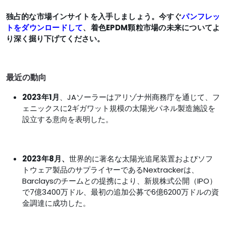
独占的な市場インサイトを入手しましょう。今すぐ
パンフレッ
トをダウンロードして
、着色EPDM顆粒市場の未来についてよ
り深く掘り下げてください。
最近の動向
2023年1月
、JAソーラーはアリゾナ州商務庁を通じて、フ
ェニックスに2ギガワット規模の太陽光パネル製造施設を
設立する意向を表明した。
2023年8月、
世界的に著名な太陽光追尾装置およびソフ
トウェア製品のサプライヤーであるNextrackerは、
Barclaysのチームとの提携により、新規株式公開（IPO）
で7億3400万ドル、最初の追加公募で6億6200万ドルの資
金調達に成功した。