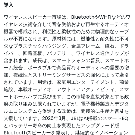
導入
ワイヤレススピーカー市場は、BluetoothやWi-Fiなどのワ
イヤレス技術を介して音を受信および再生するオーディオ
機器で構成され、利便性と柔軟性のために物理的なケーブ
ルが不要になります。原材料には、機能性と耐久性に不可
欠なプラスチックハウジング、金属フレーム、磁石、ドラ
イバー、回路基板、バッテリー、ワイヤレス通信チップが
含まれます。成長は、スマートフォンの普及、スマートホ
ーム統合、ポータブルで高品質なオーディオへの需要の増
加、接続性とストリーミングサービスの強化によって牽引
されています。用途は、家庭用エンターテイメント、商業
施設、車載オーディオ、アウトドアアクティビティ、スマ
ートホームハブに及びます。この市場を直接対象とする政
府の取り組みは限られていますが、電子機器製造とデジタ
ルエコシステムを促進する政策は、間接的に生産と普及を
支援しています。2026年3月、JBLはAI搭載のスマートEQ
とバッテリー寿命の向上を実現したアップグレード版
Bluetoothスピーカーを発表し、継続的なイノベーション