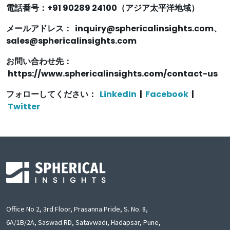
電話番号：+91 90289 24100（アジア太平洋地域）
メールアドレス： inquiry@sphericalinsights.com、
sales@sphericalinsights.com
お問い合わせ先：
https://www.sphericalinsights.com/contact-us
フォローしてください：
LinkedIn
|
Facebook
|
Twitter
Office No 2, 3rd Floor, Prasanna Pride, S. No. 8,
6A/1B/2A, Saswad RD, Satavwadi, Hadapsar, Pune,