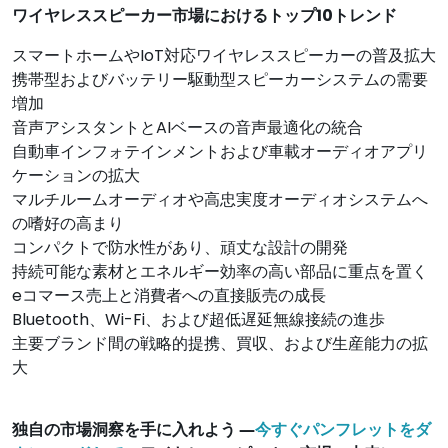
ワイヤレススピーカー市場におけるトップ10トレンド
スマートホームやIoT対応ワイヤレススピーカーの普及拡大
携帯型およびバッテリー駆動型スピーカーシステムの需要
増加
音声アシスタントとAIベースの音声最適化の統合
自動車インフォテインメントおよび車載オーディオアプリ
ケーションの拡大
マルチルームオーディオや高忠実度オーディオシステムへ
の嗜好の高まり
コンパクトで防水性があり、頑丈な設計の開発
持続可能な素材とエネルギー効率の高い部品に重点を置く
eコマース売上と消費者への直接販売の成長
Bluetooth、Wi-Fi、および超低遅延無線接続の進歩
主要ブランド間の戦略的提携、買収、および生産能力の拡
大
独自の市場洞察を手に入れよう ―
今すぐパンフレットをダ