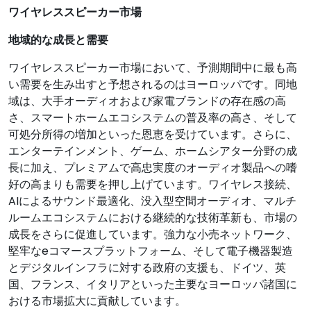
ワイヤレススピーカー市場
地域的な成長と需要
ワイヤレススピーカー市場において、予測期間中に最も高
い需要を生み出すと予想されるのはヨーロッパです。同地
域は、大手オーディオおよび家電ブランドの存在感の高
さ、スマートホームエコシステムの普及率の高さ、そして
可処分所得の増加といった恩恵を受けています。さらに、
エンターテインメント、ゲーム、ホームシアター分野の成
長に加え、プレミアムで高忠実度のオーディオ製品への嗜
好の高まりも需要を押し上げています。ワイヤレス接続、
AIによるサウンド最適化、没入型空間オーディオ、マルチ
ルームエコシステムにおける継続的な技術革新も、市場の
成長をさらに促進しています。強力な小売ネットワーク、
堅牢なeコマースプラットフォーム、そして電子機器製造
とデジタルインフラに対する政府の支援も、ドイツ、英
国、フランス、イタリアといった主要なヨーロッパ諸国に
おける市場拡大に貢献しています。