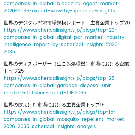
companies-in-global-bleaching-agent-market-
2026-2035-expert-view-by-spherical-insights
世界のデジタルPCR市場規模レポート：主要企業トップ20
https://www.sphericalinsights.jp/blogs/top-20-
companies-in-global-digital-pcr-market-industry-
intelligence-report-by-spherical-insights-2026-
2035
世界のディスポーザー（生ごみ処理機）市場における企業
トップ25
https://www.sphericalinsights.jp/blogs/top-25-
companies-in-global-garbage-disposal-unit-
market-statistics-report-till-2035
世界の蚊よけ剤市場における主要企業トップ15
https://www.sphericalinsights.jp/blogs/top-15-
companies-in-global-mosquito-repellent-market-
2026-2035-spherical-insights-analysis