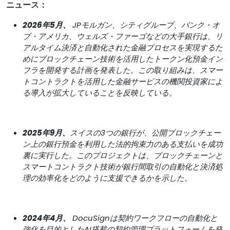
ニュース：
2026年5月、
JPモルガン、シティグループ、バンク・オ
ブ・アメリカ、ウェルズ・ファーゴなどの大手銀行は、リ
アルタイム決済と自動化された金融プロセスを実現するた
めにブロックチェーン技術を活用したトークン化預金イン
フラを開発する計画を発表した。この取り組みは、スマー
トコントラクトを活用した金融サービスの機関投資家によ
る導入が拡大していることを反映している。
2025年9月、
スイスの3つの銀行が、公開ブロックチェー
ン上の銀行預金を利用した法的拘束力のある支払いを成功
裏に実行した。このプロジェクトは、ブロックチェーンと
スマートコントラクト技術が銀行間取引の自動化と決済処
理の効率化をどのように支援できるかを示した。
2024年4月、
DocuSignは契約ワークフローの自動化と
強化を目的としたAI搭載の契約管理プラットフォームを発