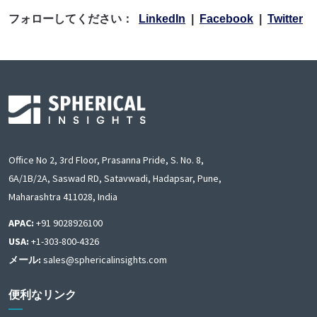
フォローしてください：
LinkedIn
|
Facebook
|
Twitter
Office No 2, 3rd Floor, Prasanna Pride, S. No. 8,
6A/1B/2A, Saswad RD, Satavwadi, Hadapsar, Pune,
Maharashtra 411028, India
APAC:
+91 9028926100
USA:
+1-303-800-4326
メール:
sales@sphericalinsights.com
便利なリンク