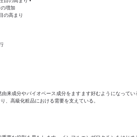
注目の高まり •
資の増加
注目の高まり
行
然由来成分やバイオベース成分をますます好むようになってい
おり、高級化粧品における需要を支えている。