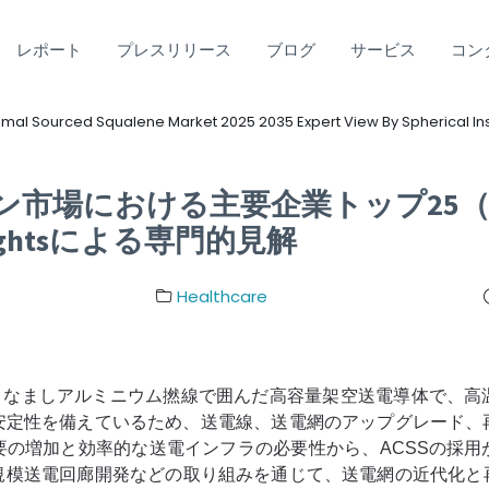
レポート
プレスリリース
ブログ
サービス
コン
mal Sourced Squalene Market 2025 2035 Expert View By Spherical Ins
市場における主要企業トップ25（2
Insightsによる専門的見解
Healthcare
焼きなましアルミニウム撚線で囲んだ高容量架空送電導体で、高
安定性を備えているため、送電線、送電網のアップグレード、
要の増加と効率的な送電インフラの必要性から、ACSSの採用
模送電回廊開発​​などの取り組みを通じて、送電網の近代化