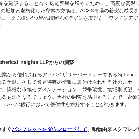
線を建設することなく送電容量を増やすために、高度な高温
の増加と老朽化した導体の交換は、ACSS市場の着実な成長
・ボニータ工場に4つ目の精密発酵ラインを増設し、ワクチンア
た。
al Insights LLPからの洞察
信頼されるアドバイザリーパートナーであるSpherical In
よる予測、そして業界特有の情報に裏付けられた当社のレポー
す。詳細な市場セグメンテーション、競争環境、地域別展望、
のあるものとなるでしょう。当社の調査を活用することで、企
ションへの移行において優位性を維持することができます。
今すぐ
パンフレットをダウンロードして
、動物由来スクワレン