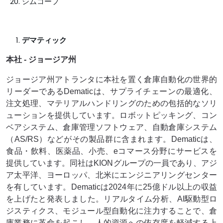
シムコープ
デマティック
本社 - ジョージア州
ジョージア州アトランタに本社を置く倉庫自動化の世界的
リーダーであるDematicは、サプライチェーンの最適化、
注文処理、マテリアルハンドリングのための包括的なソリ
ューションを提供しています。ロボットピッキング、コン
ベアシステム、倉庫管理ソフトウェア、自動倉庫システム
（AS/RS）などがその製品群に含まれます。Dematicは、
食品・飲料、医薬品、小売、eコマース分野にサービスを
提供しています。同社はKIONグループの一員であり、アジ
ア太平洋、ヨーロッパ、北米にエンジニアリングセンター
を有しています。Dematicは2024年に25億ドル以上の収益
を上げたと発表しました。リアルタイム分析、AI駆動型ロ
ジスティクス、モジュール型自動化に注力することで、倉
庫業務に革命を起こし、人的資源への依存度を軽減する上