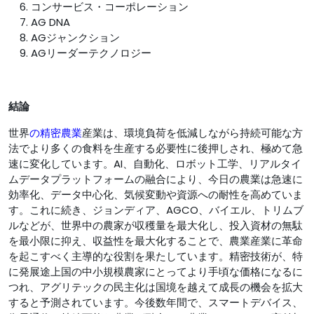
コンサービス・コーポレーション
AG DNA
AGジャンクション
AGリーダーテクノロジー
結論
世界
の精密農業
産業は、環境負荷を低減しながら持続可能な方
法でより多くの食料を生産する必要性に後押しされ、極めて急
速に変化しています。AI、自動化、ロボット工学、リアルタイ
ムデータプラットフォームの融合により、今日の農業は急速に
効率化、データ中心化、気候変動や資源への耐性を高めていま
す。これに続き、ジョンディア、AGCO、バイエル、トリムブ
ルなどが、世界中の農家が収穫量を最大化し、投入資材の無駄
を最小限に抑え、収益性を最大化することで、農業産業に革命
を起こすべく主導的な役割を果たしています。精密技術が、特
に発展途上国の中小規模農家にとってより手頃な価格になるに
つれ、アグリテックの民主化は国境を越えて成長の機会を拡大
すると予測されています。今後数年間で、スマートデバイス、