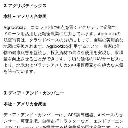
2. アグリボティックス
本社 – アメリカ合衆国
Agribotixは、コロラド州に拠点を置くアグリテック企業で、
ドローンを活用した精密農業に注力しています。Agribotixの
航空写真は、クラウドベースの分析によって、圃場の実用的な
地図に変換されます。Agribotixを利用することで、農家は作
物の健康状態を監視し、投入資材の最適な使用を実現し、収穫
量を向上させることができます。手頃な価格のUAVサービスに
より、北米およびラテンアメリカの中規模農家から絶大な人気
を誇っています。
3. ディア・アンド・カンパニー
本社 – アメリカ合衆国
ディア・アンド・カンパニーは、GPS誘導機器、AIベースのセ
ンサー、可変施肥、自律走行トラクターなど、エンドツーエン
ドのソリューションを提供する精密農業の巨大企業です。ジョ