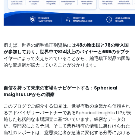
例えば、世界の縮毛矯正剤貿易には
48の輸出国と76の輸入国
が参加しており、世界中で814
以上の
バイヤーと659のサプラ
イヤー
によって支えられていることから、縮毛矯正製品の国際
的な流通網が拡大していることが分かります。
自信を持って未来の市場をナビゲートする：Spherical
Insights LLPからの洞察
このブログでご紹介する知見は、世界有数の企業から信頼され
るアドバイザリーパートナーであるSpherical Insights LLPが実
施した包括的な市場調査に基づいています。綿密なデータ分
析、専門家による予測、そして業界特有の情報に裏付けられた
当社のレポートは、意思決定者が急速に変化する分野における