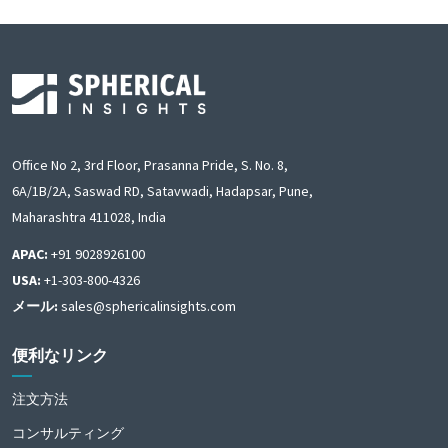
Office No 2, 3rd Floor, Prasanna Pride, S. No. 8,
6A/1B/2A, Saswad RD, Satavwadi, Hadapsar, Pune,
Maharashtra 411028, India
APAC:
+91 9028926100
USA:
+1-303-800-4326
メール:
sales@sphericalinsights.com
便利なリンク
注文方法
コンサルティング