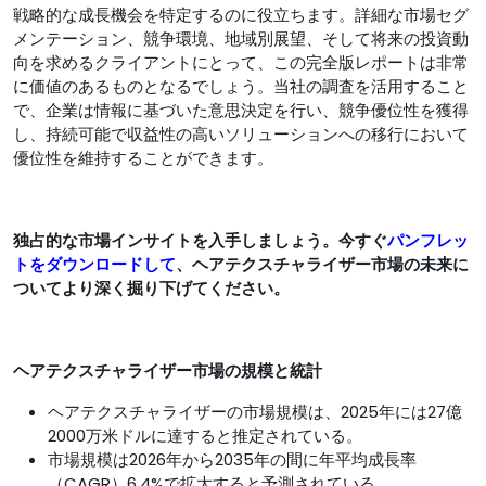
戦略的な成長機会を特定するのに役立ちます。詳細な市場セグ
メンテーション、競争環境、地域別展望、そして将来の投資動
向を求めるクライアントにとって、この完全版レポートは非​​常
に価値のあるものとなるでしょう。当社の調査を活用すること
で、企業は情報に基づいた意思決定を行い、競争優位性を獲得
し、持続可能で収益性の高いソリューションへの移行において
優位性を維持することができます。
独占的な市場インサイトを入手しましょう。今すぐ
パンフレッ
トをダウンロードして
、ヘアテクスチャライザー市場の未来に
ついてより深く掘り下げてください。
ヘアテクスチャライザー市場の規模と統計
ヘアテクスチャライザーの市場規模は、2025年には27億
2000万米ドルに達すると推定されている。
市場規模は2026年から2035年の間に年平均成長率
（CAGR）6.4%で拡大すると予測されている。