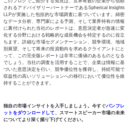
このブログでご紹介する知見は、世界有数の企業から信頼
されるアドバイザリーパートナーであるSpherical Insights
LLPが実施した包括的な市場調査に基づいています。綿密
なデータ分析、専門家による予測、そして業界特有の情報
に裏付けられた当社のレポートは、意思決定者が急速に変
化する分野における戦略的な成長機会を特定するのに役立
ちます。詳細な市場セグメンテーション、競争環境、地域
別展望、そして将来の投資動向を求めるクライアントにと
って、この完全版レポートは非​​常に価値のあるものとなる
でしょう。当社の調査を活用することで、企業は情報に基
づいた意思決定を行い、競争優位性を獲得し、持続可能で
収益性の高いソリューションへの移行において優位性を維
持することができます。
独自の市場インサイトを入手しましょう。今すぐ
パンフレ
ットをダウンロードして
、スマートスピーカー市場
の未来
についてより深く掘り下げてください
。