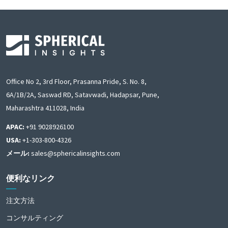
Office No 2, 3rd Floor, Prasanna Pride, S. No. 8,
6A/1B/2A, Saswad RD, Satavwadi, Hadapsar, Pune,
Maharashtra 411028, India
APAC:
+91 9028926100
USA:
+1-303-800-4326
メール:
sales@sphericalinsights.com
便利なリンク
注文方法
コンサルティング