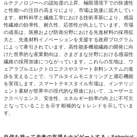
ルテクノロジーへの認知度の上昇、極限環境下での快適性
と性能への注目の高まりにより、市場は急速に拡大してい
ます。材料科学と繊維工学における技術革新により、感温
性繊維の効率性、耐久性、応答性が向上しています。市場
の成長は、医療および防衛分野における先進材料の採用拡
大と、先進材料イノベーションを支援する政府プログラム
によって牽引されています。高性能多機能繊維の開発に向
けた世界的な産業動向は、さまざまな分野における感温性
繊維の採用加速につながっています。これらの生地は、ウ
ェアラブルエレクトロニクスやスマート衣料システムの進
歩を支えることで、リアルタイムモニタリングと適応機能
を実現します。スマートテキスタイル市場は、インテリジ
ェント素材が世界中の現代的な用途において、ユーザーエ
クスペリエンス、安全性、エネルギー効率の向上に不可欠
となっていることを示す相補的なトレンドを示していま
す。
自信を持って未来の市場をナビゲートする：Spherical