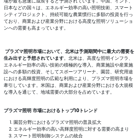
場が最も急速に成長すると予測されています。中国、インド、
日本などの国々は、エネルギー効率の高い照明技術、スマート
シティプロジェクト、持続可能な農業慣行に多額の投資を行っ
ており、商業および産業分野における高度な照明ソリューショ
ンへの需要も高まっています。
プラズマ照明市場
において、北米は予測期間中に最大の需要を
生み出すと予想されています
。北米は、高度な照明インフラ、
エネルギー効率の高い技術の積極的な導入、商業施設や産業施
設への多額の投資、そしてスポーツアリーナ、園芸、研究用途
における高輝度照明の広範な利用により、プラズマ照明市場を
牽引しています。米国は、商業および産業分野における大規模
な導入を通じて、地域需要の大部分を占めています。
プラズマ照明
市場
におけるトップ10トレンド
園芸分野におけるプラズマ照明の普及拡大
エネルギー効率の高い高輝度照明に対する需要の高まり
スマート照明制御システムの統合