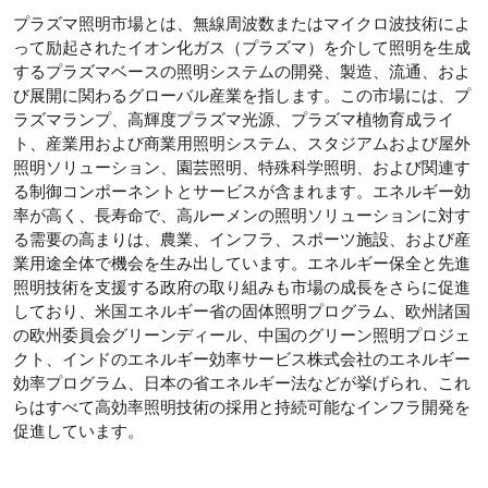
プラズマ照明市場とは、無線周波数またはマイクロ波技術によ
って励起されたイオン化ガス（プラズマ）を介して照明を生成
するプラズマベースの照明システムの開発、製造、流通、およ
び展開に関わるグローバル産業を指します。この市場には、プ
ラズマランプ、高輝度プラズマ光源、プラズマ植物育成ライ
ト、産業用および商業用照明システム、スタジアムおよび屋外
照明ソリューション、園芸照明、特殊科学照明、および関連す
る制御コンポーネントとサービスが含まれます。エネルギー効
率が高く、長寿命で、高ルーメンの照明ソリューションに対す
る需要の高まりは、農業、インフラ、スポーツ施設、および産
業用途全体で機会を生み出しています。エネルギー保全と先進
照明技術を支援する政府の取り組みも市場の成長をさらに促進
しており、米国エネルギー省の固体照明プログラム、欧州諸国
の欧州委員会グリーンディール、中国のグリーン照明プロジェ
クト、インドのエネルギー効率サービス株式会社のエネルギー
効率プログラム、日本の省エネルギー法などが挙げられ、これ
らはすべて高効率照明技術の採用と持続可能なインフラ開発を
促進しています。