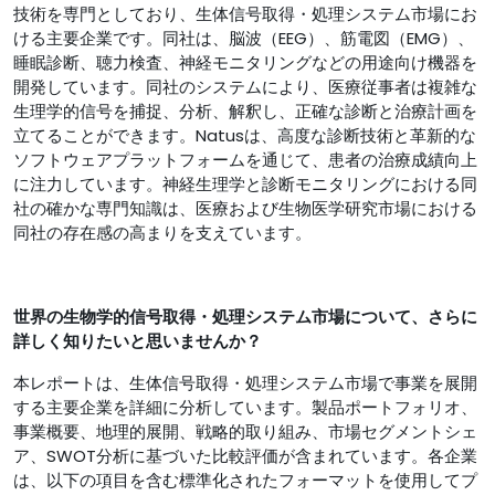
技術を専門としており、生体信号取得・処理システム市場にお
ける主要企業です。同社は、脳波（EEG）、筋電図（EMG）、
睡眠診断、聴力検査、神経モニタリングなどの用途向け機器を
開発しています。同社のシステムにより、医療従事者は複雑な
生理学的信号を捕捉、分析、解釈し、正確な診断と治療計画を
立てることができます。Natusは、高度な診断技術と革新的な
ソフトウェアプラットフォームを通じて、患者の治療成績向上
に注力しています。神経生理学と診断モニタリングにおける同
社の確かな専門知識は、医療および生物医学研究市場における
同社の存在感の高まりを支えています。
世界の生物学的信号取得・処理システム市場
について、さらに
詳しく知りたいと思いませんか
？
本レポートは、生体信号取得・処理システム市場で事業を展開
する主要企業を詳細に分析しています。製品ポートフォリオ、
事業概要、地理的展開、戦略的取り組み、市場セグメントシェ
ア、SWOT分析に基づいた比較評価が含まれています。各企業
は、以下の項目を含む標準化されたフォーマットを使用してプ