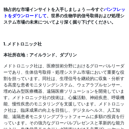
独占的な市場インサイトを入手しましょう ―今すぐ
パンフレッ
トをダウンロードして
、世界の生物学的信号取得および処理シ
ステム市場の未来についてより深く掘り下げてください。
1. メドトロニック社
本社所在地：
アイルランド、ダブリン
メドトロニック社は、医療技術分野におけるグローバルリーダ
ーであり、生体信号取得・処理システム市場において重要な役
割を担っています。同社は、生理信号を継続的に収集・分析す
る高度な患者モニタリングシステム、ウェアラブルセンサー、
埋め込み型医療機器、遠隔医療ソリューションを開発していま
す。メドトロニック社の技術は、心臓活動、神経疾患、呼吸機
能、慢性疾患のモニタリングを支援しています。メドトロニッ
ク社は、臨床成果の向上を目指し、デジタルヘルス、人工知
能、遠隔患者モニタリングプラットフォームに多額の投資を行
っています。その強力なグローバルプレゼンスと革新的な能力