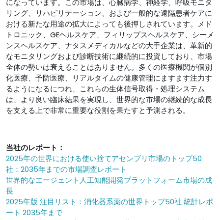
になっています。この市場は、心臓病学、神経学、呼吸モニタ
リング、リハビリテーション、および一般的な遠隔患者ケアに
おける新たな用途の拡大によっても後押しされています。メド
トロニック、GEヘルスケア、フィリップスヘルスケア、シーメ
ンスヘルスケア、ナタスメディカルなどの大手企業は、革新的
なモニタリングおよび診断技術に継続的に投資しており、市場
全体の勢いは衰えることはありません。多くの医療機関が個別
化医療、予防医療、リアルタイムの健康管理にますます注力す
るようになるにつれ、これらの生体信号取得・処理システム
は、より良い臨床結果を実現し、世界的な市場の継続的な成長
を支える上で非常に重要な役割を果たすと予測される。
当社のレポート：
2025年の世界における使い捨てアセンブリ市場のトップ50
社：2035年までの市場調査レポート
世界的なエージェント人工知能開発プラットフォーム市場の成
長
2025年版 注目リスト：消化器系薬の世界トップ50社 統計レポ
ート 2035年まで