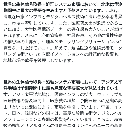
世界の生体信号取得・処理システム市場において、北米は予測
期間中に最大の需要を生み出すと予想されています。
北米は、
高度な医療インフラとデジタルヘルス技術の高い普及率を背景
に、市場を牽引しています。また、医療費支出が潤沢であるこ
とに加え、大手医療機器メーカーの存在感も大きいことが挙げ
られます。さらに、心血管疾患、神経疾患、その他の慢性疾患
の罹患率の上昇が、生理学的モニタリングソリューションへの
需要を押し上げています。加えて、遠隔医療や遠隔患者モニタ
リング技術といった医療イノベーションへの継続的な投資も、
地域市場の成長を後押ししています。
世界の生体信号取得・処理システム市場において、アジア太平
洋地域は予測期間中に最も急速な需要拡大が見込まれていま
す。
アジア太平洋地域は、医療インフラの拡大、ウェアラブル
医療機器の普及率向上、医療費の増加、予防医療への意識の高
まりといった要因により、市場を牽引しています。中国、イン
ド、日本、韓国などの国々は、高度な診断技術やデジタルヘル
スソリューションに多額の投資を行っています。さらに、患者
数の増加とリアルタイムの健康モニタリングへのニーズの高ま