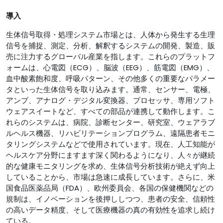
導入
生体信号取得・処理システム市場とは、人体から発生する生理
信号を捕捉、測定、分析、解釈するシステムの開発、製造、販
売に注力するグローバル産業を指します。これらのプラットフ
ォームは、心電図（ECG）、脳波（EEG）、筋電図（EMG）、
血中酸素飽和度、呼吸パターン、その他多くの重要なパラメー
タといった生体信号を取り込みます。通常、センサー、電極、
アンプ、アナログ・デジタル変換器、プロセッサ、専用ソフト
ウェアスイートなど、すべての部品が連携して動作します。こ
れらのシステムは、病院、診断センター、研究室、ウェアラブ
ルヘルス機器、リハビリテーションプログラム、遠隔患者モニ
タリングシステムなどで使用されています。現在、人工知能が
ヘルスケア分野にますます深く関わるようになり、人々が継続
的な健康モニタリングを求め、生体信号分析技術が絶えず向上
していることから、市場は急速に成長しています。さらに、米
国食品医薬品局（FDA）、欧州委員会、各国の保健機関などの
規制は、イノベーションを後押ししつつ、患者の安全、信頼性
の高いデータ精度、そして医療機器の真の有効性を追求し続け
ている。