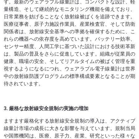
す。最新のウェアラブル線量計は、コンパクトな設計、軽
量構造、そして継続的なモニタリング機能を備えており、
日常業務を妨げることなく放射線被ばくを追跡できます。
医療従事者、原子力施設作業員、産業検査官、そして防衛
関係者は、放射線安全基準への準拠を確保するために、こ
れらの機器への依存度を高めています。バッテリー効率、
センサー精度、人間工学に基づいた設計における技術革新
は、製品の普及をさらに促進しています。組織が従業員の
健康、職場の安全、そしてリアルタイムの被ばく管理を重
視するようになるにつれ、ウェアラブル電子線量計は世界
中の放射線防護プログラムの標準構成要素となることが期
待されています。
3. 厳格な放射線安全規制の実施の増加
ますます厳格化する放射線安全規制の導入は、アクティブ
線量計市場の成長に大きな影響を与えています。規制当局
や国際機関は、医療、原子力、産業、研究といった様々な