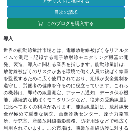
アナリストに相談する
目次の請求
このブログを購入する
導入
世界の能動線量計市場とは、電離放射線被ばくをリアルタ
イムで測定・記録する電子放射線モニタリング機器の開
発、製造、導入に関わる業界を指します。能動線量計は、
放射線被ばくのリスクがある環境で働く人員の被ばく線量
を監視するために広く使用されており、組織が安全規制を
遵守し、労働者の健康を守るのに役立っています。これら
の機器は、即時の線量測定、アラーム通知、データ保存機
能、継続的な被ばくモニタリングなど、従来の受動線量計
に比べて多くの利点があります。能動線量計は、放射線安
全が極めて重要な病院、画像診断センター、原子力発電
所、研究室、産業放射線撮影業務、防衛用途などで幅広く
利用されています。この市場は、職業放射線防護に対する