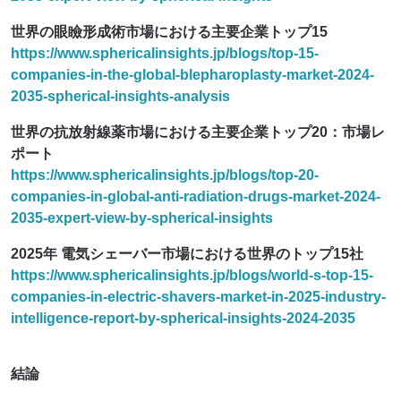
世界の眼瞼形成術市場における主要企業トップ15
https://www.sphericalinsights.jp/blogs/top-15-
companies-in-the-global-blepharoplasty-market-2024-
2035-spherical-insights-analysis
世界の抗放射線薬市場における主要企業トップ20：市場レ
ポート
https://www.sphericalinsights.jp/blogs/top-20-
companies-in-global-anti-radiation-drugs-market-2024-
2035-expert-view-by-spherical-insights
2025年 電気シェーバー市場における世界のトップ15社
https://www.sphericalinsights.jp/blogs/world-s-top-15-
companies-in-electric-shavers-market-in-2025-industry-
intelligence-report-by-spherical-insights-2024-2035
結論