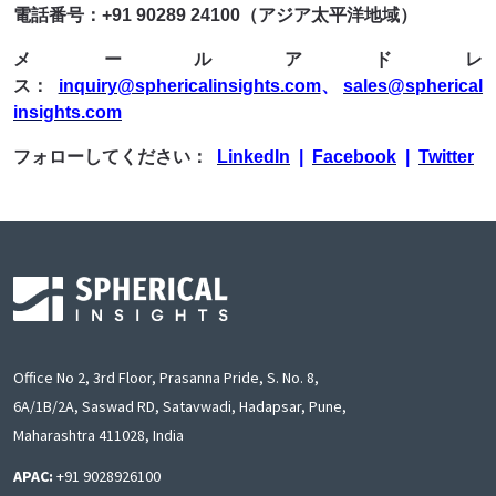
電話番号：+91 90289 24100（アジア太平洋地域）
メールアドレ
ス：
inquiry@sphericalinsights.com
、
sales@spherical
insights.com
フォローしてください：
LinkedIn
|
Facebook
|
Twitter
Office No 2, 3rd Floor, Prasanna Pride, S. No. 8,
6A/1B/2A, Saswad RD, Satavwadi, Hadapsar, Pune,
Maharashtra 411028, India
APAC:
+91 9028926100