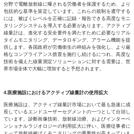
分野で電離放射線に曝される労働者を保護するため、より
包括的な基準を策定しています。これらの規制を遵守する
には、被ばくレベルを正確に記録・報告できる高度なモニ
タリングシステムを導入する必要があります。アクティブ
線量計は、進化する安全要件を満たすために必要なリアル
タイムモニタリング、データロギング、アラーム機能を提
供します。各国政府が労働衛生の枠組みを強化し、より厳
格なコンプライアンス措置を施行し続けるにつれ、高度な
技術を備えた線量測定ソリューションに対する需要は、世
界市場全体で大幅に増加すると予想されます。
4.医療施設におけるアクティブ線量計の使用拡大
医療施設は、アクティブ線量計市場において最も急速に成
長しているエンドユーザーセグメントの一つとして台頭し
ています。診断画像技術、放射線治療、およびインターベ
ンショナルラジオロジーの利用拡大に伴い、医療従事者に
とって放射線被ばくモニタリングの重要性が高まっていま