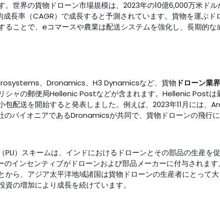
界の貨物ドローン市場規模は、2023年の10億6,000万米ドルから
%の年平均成長率（CAGR）で成長すると予測されています。貨物を運
することで、eコマースや農業は配送システムを強化し、長期的な
erosystems、Dronamics、H3 Dynamicsなど、貨物
ドローン業
便局Hellenic Postなどが含まれます。Hellenic Post
包配送を開始すると発表しました。例えば、2023年11月には、Ar
航空会社のパイオニアであるDronamicsが共同で、貨物ドローンの飛
PLI）スキームは、インドにおけるドローンとその部品の生産を促進
ピーのインセンティブがドローンおよび部品メーカーに付与されま
とから、アジア太平洋地域諸国は貨物ドローンの生産者にとって大
投資の増加により成長を続けています。