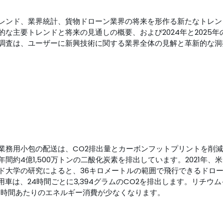
ド、業界統計、貨物ドローン業界の将来を形作る新たなトレンド、202
な主要トレンドと将来の見通しの概要、および2024年と2025
調査は、ユーザーに新興技術に関する業界全体の見解と革新的な洞
業務用小包の配送は、CO2排出量とカーボンフットプリントを削
間約4億1,500万トンの二酸化炭素を排出しています。2021年、
大学の研究によると、36キロメートルの範囲で飛行できるドローンは
用車は、24時間ごとに3,394グラムのCO2を排出します。リチ
1時間あたりのエネルギー消費が少なくなります。