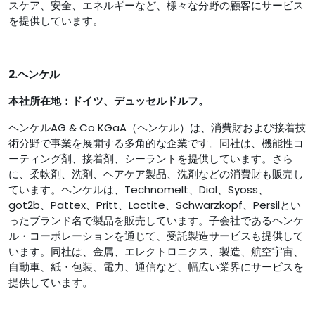
スケア、安全、エネルギーなど、様々な分野の顧客にサービス
を提供しています。
2.ヘンケル
本社所在地：ドイツ、デュッセルドルフ。
ヘンケルAG & Co KGaA（ヘンケル）は、消費財および接着技
術分野で事業を展開する多角的な企業です。同社は、機能性コ
ーティング剤、接着剤、シーラントを提供しています。さら
に、柔軟剤、洗剤、ヘアケア製品、洗剤などの消費財も販売し
ています。ヘンケルは、Technomelt、Dial、Syoss、
got2b、Pattex、Pritt、Loctite、Schwarzkopf、Persilとい
ったブランド名で製品を販売しています。子会社であるヘンケ
ル・コーポレーションを通じて、受託製造サービスも提供して
います。同社は、金属、エレクトロニクス、製造、航空宇宙、
自動車、紙・包装、電力、通信など、幅広い業界にサービスを
提供しています。