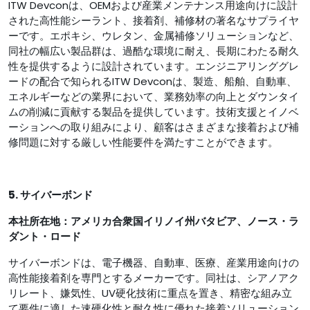
ITW Devconは、OEMおよび産業メンテナンス用途向けに設計
された高性能シーラント、接着剤、補修材の著名なサプライヤ
ーです。エポキシ、ウレタン、金属補修ソリューションなど、
同社の幅広い製品群は、過酷な環境に耐え、長期にわたる耐久
性を提供するように設計されています。エンジニアリンググレ
ードの配合で知られるITW Devconは、製造、船舶、自動車、
エネルギーなどの業界において、業務効率の向上とダウンタイ
ムの削減に貢献する製品を提供しています。技術支援とイノベ
ーションへの取り組みにより、顧客はさまざまな接着および補
修問題に対する厳しい性能要件を満たすことができます。
5. サイバーボンド
本社所在地：アメリカ合衆国イリノイ州バタビア、ノース・ラ
ダント・ロード
サイバーボンドは、電子機器、自動車、医療、産業用途向けの
高性能接着剤を専門とするメーカーです。同社は、シアノアク
リレート、嫌気性、UV硬化技術に重点を置き、精密な組み立
て要件に適した速硬化性と耐久性に優れた接着ソリューション