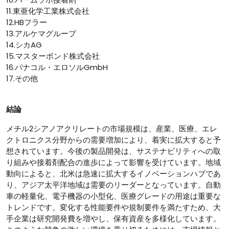
11.東亜化学工業株式会社
12.HBフラー
13.アルケマグループ
14.シカAG
15.マスターボンド株式会社
16.パナコル・エロソルGmbH
17.その他
結論
メチル2シアノアクリレートの市場規模は、産業、医療、エレ
クトロニクス分野からの需要増加により、着実に拡大すると予
想されています。今後の製品開発は、サステナビリティへの取
り組みや接着剤配合の進歩によって影響を受けています。地域
動向によると、北米は急速に拡大するイノベーションハブであ
り、アジア太平洋地域は需要のリーダーとなっています。自動
車の軽量化、電子機器の小型化、医療グレードの用途は重要な
トレンドです。変化する性能要件や規制要件を満たすため、大
手企業は研究開発費を増やし、保有資産を多様化しています。