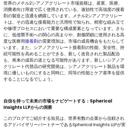
世界のメチル2シアノアクリレート市場規模は、産業、医療、
消費者向け用途で広く使用されている、速効性で高強度の接着
剤の製造と流通を網羅しています。メチル2シアノアクリレー
トは、その迅速な接着能力と汎用性で知られ、精密な組み立て
や修理プロセスにおいて重要な構成要素となっています。さら
に、低侵襲手術への関心の高まりや、創傷閉鎖に使用される高
度な医療用
接着剤
の需要増加は、市場の成長機会をもたらして
います。また、シアノアクリレート接着剤の性能、安全性、持
続可能性を高めることができる、新しく改良された製品配合
も、将来の成長の道となる可能性があります。新しいシアノア
クリレート代替品の研究開発は、シアノアクリレート製品を環
境に優しいものにすると同時に、同等の性能とケア基準を提供
することになるでしょう。
自信を持って未来の市場をナビゲートする：Spherical
Insights LLPからの洞察
このブログでご紹介する知見は、世界有数の企業から信頼され
るアドバイザリーパートナーであるSpherical Insights LLPが実