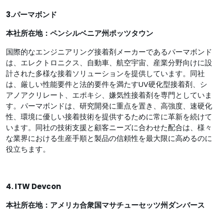
3.パーマボンド
本社所在地：ペンシルベニア州ポッツタウン
国際的なエンジニアリング接着剤メーカーであるパー​​マボンド
は、エレクトロニクス、自動車、航空宇宙、産業分野向けに設
計された多様な接着ソリューションを提供しています。同社
は、厳しい性能要件と法的要件を満たすUV硬化型接着剤、シ
アノアクリレート、エポキシ、嫌気性接着剤を専門としていま
す。パーマボンドは、研究開発に重点を置き、高強度、速硬化
性、環境に優しい接着技術を提供するために常に革新を続けて
います。同社の技術支援と顧客ニーズに合わせた配合は、様々
な業界における生産手順と製品の信頼性を最大限に高めるのに
役立ちます。
4. ITW Devcon
本社所在地：アメリカ合衆国マサチューセッツ州ダンバース