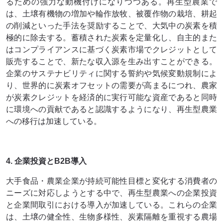
るための強力な動機付けになりつつある。再生型農業で
は、土壌有機物の増加や輪作放牧、被覆作物の栽培、耕起
の削減といった手法を奨励することで、大気中の炭素を積
極的に除去する。蓄積された炭素を定量化し、自主的また
はコンプライアンスに基づく炭素市場でクレジットとして
販売することで、新たな収入源を生み出すことができる。
企業のサステナビリティに関する誓約や気候変動規制によ
り、世界的に炭素オフセットの需要が高まるにつれ、農家
が炭素クレジットを経済的に実行可能な資産であると同時
に環境への貢献であると認識するようになり、再生型農業
への移行は加速している。
4. 企業投資とB2B導入
大手食品・農業企業が持続可能性目標と変化する消費者の
ニーズに対応しようとする中で、再生型農業への企業投資
と企業間取引における導入が加速している。これらの企業
は、土壌の健全性、生物多様性、炭素隔離を重視する農場