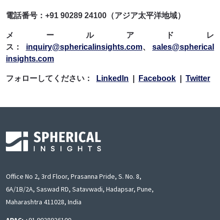
電話番号：+91 90289 24100（アジア太平洋地域）
メールアドレ
ス：
inquiry@sphericalinsights.com
、
sales@spherical
insights.com
フォローしてください：
LinkedIn
|
Facebook
|
Twitter
Office No 2, 3rd Floor, Prasanna Pride, S. No. 8,
6A/1B/2A, Saswad RD, Satavwadi, Hadapsar, Pune,
Maharashtra 411028, India