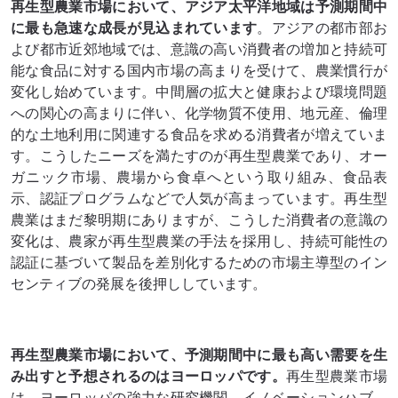
再生型農業
市場
において、アジア太平洋地域は予測期間中
に最も急速な成長が見込まれています
。アジアの都市部お
よび都市近郊地域では、意識の高い消費者の増加と持続可
能な食品に対する国内市場の高まりを受けて、農業慣行が
変化し始めています。中間層の拡大と健康および環境問題
への関心の高まりに伴い、化学物質不使用、地元産、倫理
的な土地利用に関連する食品を求める消費者が増えていま
す。こうしたニーズを満たすのが再生型農業であり、オー
ガニック市場、農場から食卓へという取り組み、食品表
示、認証プログラムなどで人気が高まっています。再生型
農業はまだ黎明期にありますが、こうした消費者の意識の
変化は、農家が再生型農業の手法を採用し、持続可能性の
認証に基づいて製品を差別化するための市場主導型のイン
センティブの発展を後押ししています。
再生型農業市場
において、予測期間中に最も高い需要を生
み出すと予想されるのはヨーロッパです
。
再生型農業市場
は、ヨーロッパの強力な研究機関、イノベーションハブ、