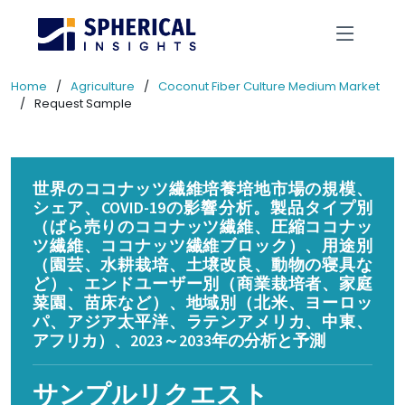
Home
Agriculture
Coconut Fiber Culture Medium Market
Request Sample
世界のココナッツ繊維培養培地市場の規模、
シェア、COVID-19の影響分析。製品タイプ別
（ばら売りのココナッツ繊維、圧縮ココナッ
ツ繊維、ココナッツ繊維ブロック）、用途別
（園芸、水耕栽培、土壌改良、動物の寝具な
ど）、エンドユーザー別（商業栽培者、家庭
菜園、苗床など）、地域別（北米、ヨーロッ
パ、アジア太平洋、ラテンアメリカ、中東、
アフリカ）、2023～2033年の分析と予測
サンプルリクエスト