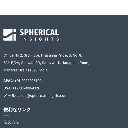
Office No 2, 3rd Floor, Prasanna Pride, S. No. 8,
6A/1B/2A, Saswad RD, Satavwadi, Hadapsar, Pune,
Maharashtra 411028, India
APAC:
+91 9028926100
USA:
+1-303-800-4326
メール:
sales@sphericalinsights.com
便利なリンク
注文方法