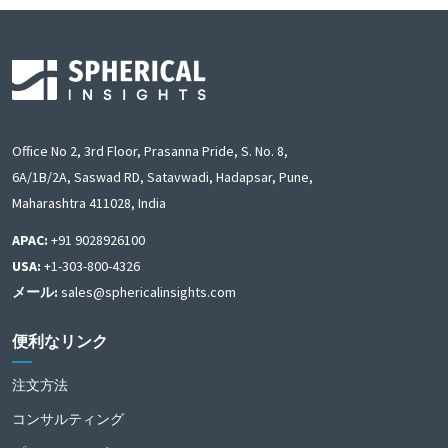
Office No 2, 3rd Floor, Prasanna Pride, S. No. 8,
6A/1B/2A, Saswad RD, Satavwadi, Hadapsar, Pune,
Maharashtra 411028, India
APAC:
+91 9028926100
USA:
+1-303-800-4326
メール:
sales@sphericalinsights.com
便利なリンク
注文方法
コンサルティング