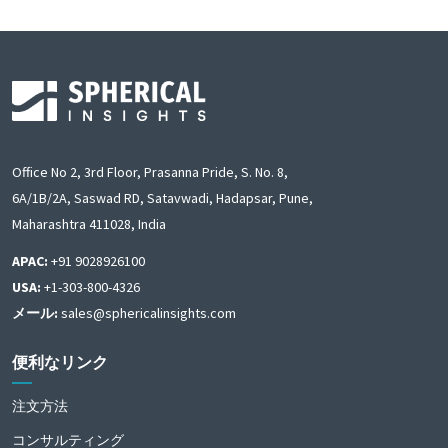
Office No 2, 3rd Floor, Prasanna Pride, S. No. 8,
6A/1B/2A, Saswad RD, Satavwadi, Hadapsar, Pune,
Maharashtra 411028, India
APAC:
+91 9028926100
USA:
+1-303-800-4326
メール:
sales@sphericalinsights.com
便利なリンク
注文方法
コンサルティング