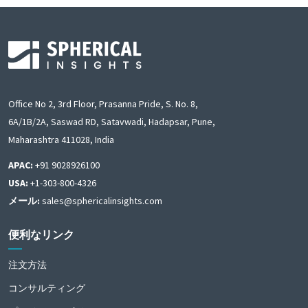
Office No 2, 3rd Floor, Prasanna Pride, S. No. 8,
6A/1B/2A, Saswad RD, Satavwadi, Hadapsar, Pune,
Maharashtra 411028, India
APAC:
+91 9028926100
USA:
+1-303-800-4326
メール:
sales@sphericalinsights.com
便利なリンク
注文方法
コンサルティング