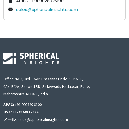
APAC- +91 9028926100
sales@sphericalinsights.com
Office No 2, 3rd Floor, Prasanna Pride, S. No. 8,
6A/1B/2A, Saswad RD, Satavwadi, Hadapsar, Pune,
Maharashtra 411028, India
APAC:
+91 9028926100
USA:
+1-303-800-4326
メール:
sales@sphericalinsights.com