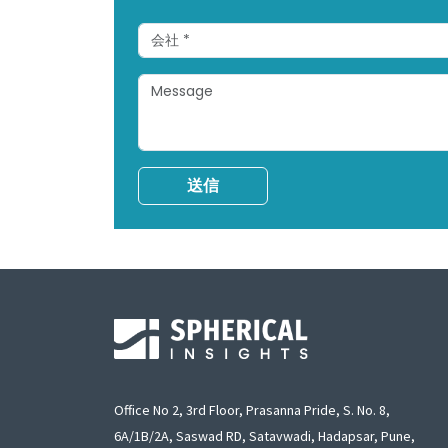
送信
Office No 2, 3rd Floor, Prasanna Pride, S. No. 8,
6A/1B/2A, Saswad RD, Satavwadi, Hadapsar, Pune,