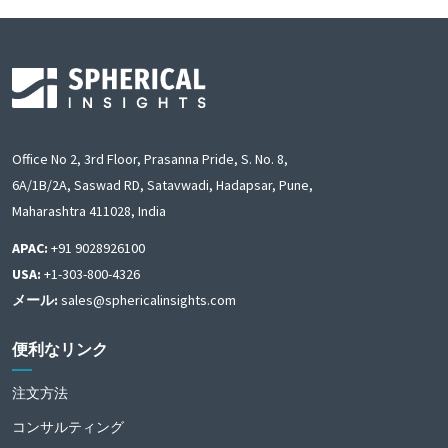
Office No 2, 3rd Floor, Prasanna Pride, S. No. 8,
6A/1B/2A, Saswad RD, Satavwadi, Hadapsar, Pune,
Maharashtra 411028, India
APAC:
+91 9028926100
USA:
+1-303-800-4326
メール:
sales@sphericalinsights.com
便利なリンク
注文方法
コンサルティング