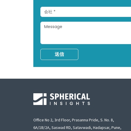
送信
Office No 2, 3rd Floor, Prasanna Pride, S. No. 8,
6A/1B/2A, Saswad RD, Satavwadi, Hadapsar, Pune,