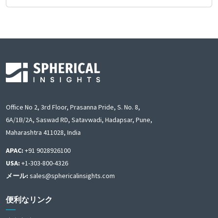
Office No 2, 3rd Floor, Prasanna Pride, S. No. 8,
6A/1B/2A, Saswad RD, Satavwadi, Hadapsar, Pune,
Maharashtra 411028, India
APAC:
+91 9028926100
USA:
+1-303-800-4326
メール:
sales@sphericalinsights.com
便利なリンク