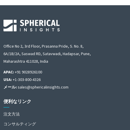
Office No 2, 3rd Floor, Prasanna Pride, S. No. 8,
6A/1B/2A, Saswad RD, Satavwadi, Hadapsar, Pune,
Maharashtra 411028, India
APAC:
+91 9028926100
USA:
+1-303-800-4326
メール:
sales@sphericalinsights.com
便利なリンク
注文方法
コンサルティング